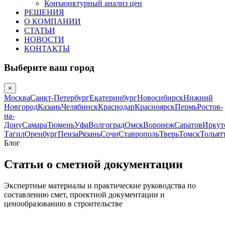
Конъюнктурный анализ цен
РЕШЕНИЯ
О КОМПАНИИ
СТАТЬИ
НОВОСТИ
КОНТАКТЫ
Выберите ваш город
×
Москва
Санкт-Петербург
Екатеринбург
Новосибирск
Нижний
Новгород
Казань
Челябинск
Краснодар
Красноярск
Пермь
Ростов-
на-
Дону
Самара
Тюмень
Уфа
Волгоград
Омск
Воронеж
Саратов
Иркут
Тагил
Оренбург
Пенза
Рязань
Сочи
Ставрополь
Тверь
Томск
Тольят
Блог
Статьи о сметной документации
Экспертные материалы и практические руководства по
составлению смет, проектной документации и
ценообразованию в строительстве