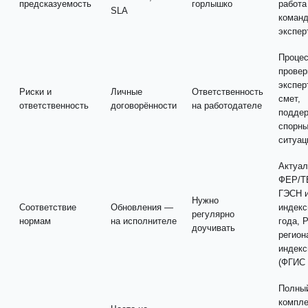
предсказуемость
горлышко
работа
SLA
команд
экспер
Процес
провер
экспер
Риски и
Личные
Ответственность
смет,
ответственность
договорённости
на работодателе
поддер
спорн
ситуац
Актуа
ФЕР/Т
ГЭСН 
Нужно
Соответствие
Обновления —
индекс
регулярно
нормам
на исполнителе
года, 
доучивать
регион
индек
(ФГИС
Полны
компле