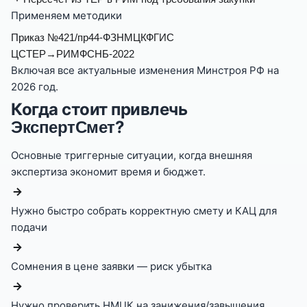
Применяем методики
Приказ №421/пр
44-ФЗ
НМЦК
ФГИС
ЦС
ТЕР→РИМ
ФСНБ-2022
Включая все актуальные изменения Минстроя РФ на
2026
год.
Когда стоит привлечь
?
ЭкспертСмет
Основные триггерные ситуации, когда внешняя
экспертиза экономит время и бюджет.
Нужно быстро собрать корректную смету и КАЦ для
подачи
Сомнения в цене заявки — риск убытка
Нужно проверить НМЦК на занижения/завышения