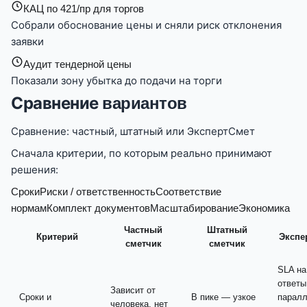
КАЦ по 421/пр для торгов
Собрали обоснование цены и сняли риск отклонения
заявки
Аудит тендерной цены
Показали зону убытка до подачи на торги
Сравнение
вариантов
Сравнение: частный, штатный или ЭкспертСмет
Сначала критерии, по которым реально принимают
решения:
Сроки
Риски / ответственность
Соответствие
нормам
Комплект документов
Масштабирование
Экономика
Частный
Штатный
Критерий
Экспе
сметчик
сметчик
SLA на
ответы
Зависит от
Сроки и
В пике — узкое
парал
человека, нет