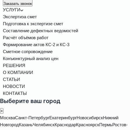
Заказать звонок
УСЛУГИ
Экспертиза смет
Подготовка к экспертизе смет
Составление дефектных ведомостей
Расчёт объёмов работ
Формирование актов КС-2 и КС-3
Сметное сопровождение
Конъюнктурный анализ цен
РЕШЕНИЯ
О КОМПАНИИ
СТАТЬИ
НОВОСТИ
КОНТАКТЫ
Выберите ваш город
×
Москва
Санкт-Петербург
Екатеринбург
Новосибирск
Нижний
Новгород
Казань
Челябинск
Краснодар
Красноярск
Пермь
Ростов-