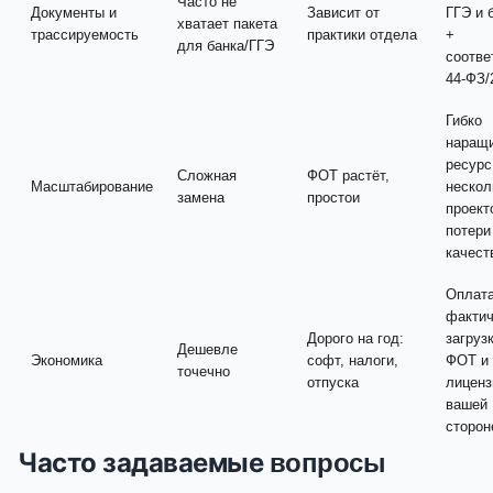
Часто не
Документы и
Зависит от
ГГЭ и 
хватает пакета
трассируемость
практики отдела
+
для банка/ГГЭ
соотве
44-ФЗ/
Гибко
наращ
ресурс
Сложная
ФОТ растёт,
Масштабирование
нескол
замена
простои
проект
потери
качест
Оплата
факти
Дорого на год:
загрузк
Дешевле
Экономика
софт, налоги,
ФОТ и
точечно
отпуска
лиценз
вашей
сторон
Часто задаваемые
вопросы