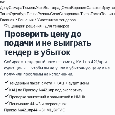
на-
Дону
Самара
Тюмень
Уфа
Волгоград
Омск
Воронеж
Саратов
Иркутс
Тагил
Оренбург
Пенза
Рязань
Сочи
Ставрополь
Тверь
Томск
Тольят
Главная
Решения
Участникам тендеров
Сценарий решения ·
Для тендеров
Проверить цену до
подачи и
не выиграть
тендер в убыток
Собираем тендерный пакет — смету, КАЦ по 421/пр и
аудит цены — чтобы вы не ушли в убыточную цену и не
получили проблемы на исполнении.
Тендерный пакет: смета + КАЦ + аудит цены
КАЦ по Приказу №421/пр под экспертизу
Проверка занижений и завышений в НМЦК
Понимание 44-ФЗ и госрасценок
Приказ №421/пр
44-ФЗ
НМЦК
ФГИС