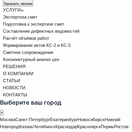
Заказать звонок
УСЛУГИ
Экспертиза смет
Подготовка к экспертизе смет
Составление дефектных ведомостей
Расчёт объёмов работ
Формирование актов КС-2 и КС-3
Сметное сопровождение
Конъюнктурный анализ цен
РЕШЕНИЯ
О КОМПАНИИ
СТАТЬИ
НОВОСТИ
КОНТАКТЫ
Выберите ваш город
×
Москва
Санкт-Петербург
Екатеринбург
Новосибирск
Нижний
Новгород
Казань
Челябинск
Краснодар
Красноярск
Пермь
Ростов-