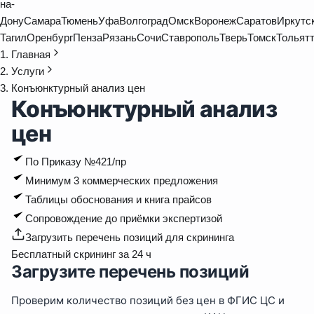
на-
Дону
Самара
Тюмень
Уфа
Волгоград
Омск
Воронеж
Саратов
Иркутс
Тагил
Оренбург
Пенза
Рязань
Сочи
Ставрополь
Тверь
Томск
Тольят
Главная
Услуги
Конъюнктурный анализ цен
Конъюнктурный анализ
цен
По Приказу №421/пр
Минимум 3 коммерческих предложения
Таблицы обоснования и книга прайсов
Сопровождение до приёмки экспертизой
Загрузить перечень позиций для скрининга
Бесплатный скрининг за 24 ч
Загрузите перечень позиций
Проверим количество позиций без цен в ФГИС ЦС и