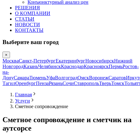
Конъюнктурный анализ цен
РЕШЕНИЯ
О КОМПАНИИ
СТАТЬИ
НОВОСТИ
КОНТАКТЫ
Выберите ваш город
×
Москва
Санкт-Петербург
Екатеринбург
Новосибирск
Нижний
Новгород
Казань
Челябинск
Краснодар
Красноярск
Пермь
Ростов-
на-
Дону
Самара
Тюмень
Уфа
Волгоград
Омск
Воронеж
Саратов
Иркут
Тагил
Оренбург
Пенза
Рязань
Сочи
Ставрополь
Тверь
Томск
Тольят
Главная
Услуги
Сметное сопровождение
Сметное сопровождение и сметчик на
аутсорсе