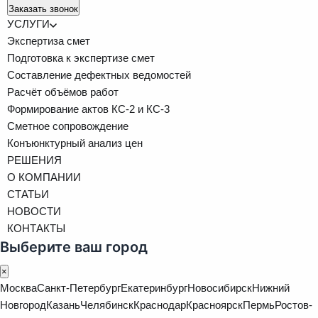
Заказать звонок
УСЛУГИ
Экспертиза смет
Подготовка к экспертизе смет
Составление дефектных ведомостей
Расчёт объёмов работ
Формирование актов КС-2 и КС-3
Сметное сопровождение
Конъюнктурный анализ цен
РЕШЕНИЯ
О КОМПАНИИ
СТАТЬИ
НОВОСТИ
КОНТАКТЫ
Выберите ваш город
×
Москва
Санкт-Петербург
Екатеринбург
Новосибирск
Нижний
Новгород
Казань
Челябинск
Краснодар
Красноярск
Пермь
Ростов-