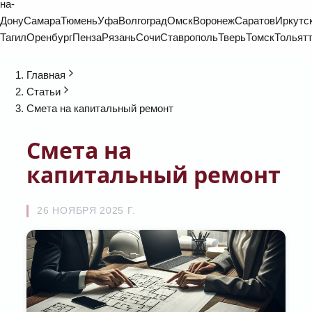
на-
Дону
Самара
Тюмень
Уфа
Волгоград
Омск
Воронеж
Саратов
Иркутс
Тагил
Оренбург
Пенза
Рязань
Сочи
Ставрополь
Тверь
Томск
Тольят
Главная
Статьи
Смета на капитальный ремонт
Смета на
капитальный ремонт
26 НОЯБРЯ 2025 Г.