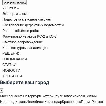
Заказать звонок
УСЛУГИ
Экспертиза смет
Подготовка к экспертизе смет
Составление дефектных ведомостей
Расчёт объёмов работ
Формирование актов КС-2 и КС-3
Сметное сопровождение
Конъюнктурный анализ цен
РЕШЕНИЯ
О КОМПАНИИ
СТАТЬИ
НОВОСТИ
КОНТАКТЫ
Выберите ваш город
×
Москва
Санкт-Петербург
Екатеринбург
Новосибирск
Нижний
Новгород
Казань
Челябинск
Краснодар
Красноярск
Пермь
Ростов-