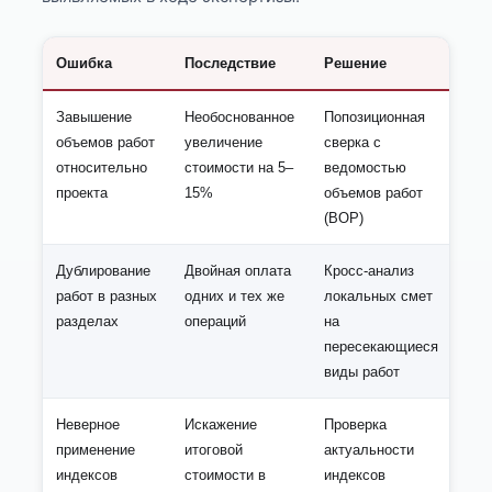
Ошибка
Последствие
Решение
Завышение
Необоснованное
Попозиционная
объемов работ
увеличение
сверка с
относительно
стоимости на 5–
ведомостью
проекта
15%
объемов работ
(ВОР)
Дублирование
Двойная оплата
Кросс-анализ
работ в разных
одних и тех же
локальных смет
разделах
операций
на
пересекающиеся
виды работ
Неверное
Искажение
Проверка
применение
итоговой
актуальности
индексов
стоимости в
индексов