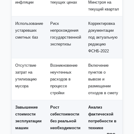
инфляции
текущих ценах
Минстроя на
текущий квартал
Использование
Риск
Корректировка
устаревших
непрохождения
документации
сметных баз
государственной
под актуальную
экспертизы
редакцию
ФСНБ-2022
Отсутствие
Возникновение
Включение
затрат на
неучтенных
пунктов о
утилизацию
расходов в
вывозе и
мусора
процессе
размещении
стройки
отходов в смету
Завышение
Рост
Анализ
стоимости
себестоимости
фактической
эксплуатации
без реальной
потребности в
машин
необходимости
технике