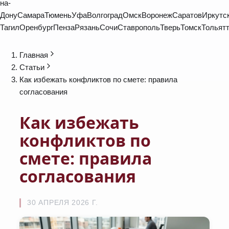
на-
Дону
Самара
Тюмень
Уфа
Волгоград
Омск
Воронеж
Саратов
Иркутс
Тагил
Оренбург
Пенза
Рязань
Сочи
Ставрополь
Тверь
Томск
Тольят
Главная
Статьи
Как избежать конфликтов по смете: правила
согласования
Как избежать
конфликтов по
смете: правила
согласования
30 АПРЕЛЯ 2026 Г.