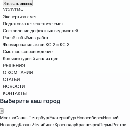
Заказать звонок
УСЛУГИ
Экспертиза смет
Подготовка к экспертизе смет
Составление дефектных ведомостей
Расчёт объёмов работ
Формирование актов КС-2 и КС-3
Сметное сопровождение
Конъюнктурный анализ цен
РЕШЕНИЯ
О КОМПАНИИ
СТАТЬИ
НОВОСТИ
КОНТАКТЫ
Выберите ваш город
×
Москва
Санкт-Петербург
Екатеринбург
Новосибирск
Нижний
Новгород
Казань
Челябинск
Краснодар
Красноярск
Пермь
Ростов-