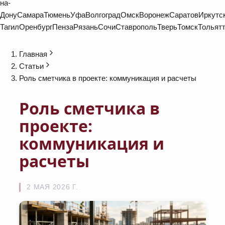
на-
Дону
Самара
Тюмень
Уфа
Волгоград
Омск
Воронеж
Саратов
Иркутс
Тагил
Оренбург
Пенза
Рязань
Сочи
Ставрополь
Тверь
Томск
Тольят
Главная
Статьи
Роль сметчика в проекте: коммуникация и расчеты
Роль сметчика в
проекте:
коммуникация и
расчеты
2 МАЯ 2026 Г.