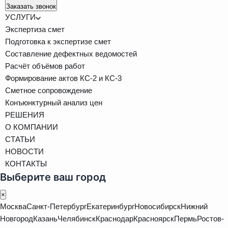
Заказать звонок
УСЛУГИ
Экспертиза смет
Подготовка к экспертизе смет
Составление дефектных ведомостей
Расчёт объёмов работ
Формирование актов КС-2 и КС-3
Сметное сопровождение
Конъюнктурный анализ цен
РЕШЕНИЯ
О КОМПАНИИ
СТАТЬИ
НОВОСТИ
КОНТАКТЫ
Выберите ваш город
×
Москва
Санкт-Петербург
Екатеринбург
Новосибирск
Нижний
Новгород
Казань
Челябинск
Краснодар
Красноярск
Пермь
Ростов-