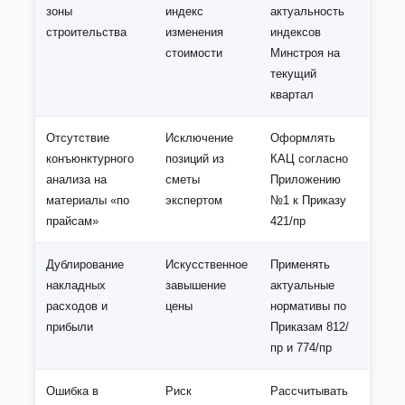
зоны
индекс
актуальность
строительства
изменения
индексов
стоимости
Минстроя на
текущий
квартал
Отсутствие
Исключение
Оформлять
конъюнктурного
позиций из
КАЦ согласно
анализа на
сметы
Приложению
материалы «по
экспертом
№1 к Приказу
прайсам»
421/пр
Дублирование
Искусственное
Применять
накладных
завышение
актуальные
расходов и
цены
нормативы по
прибыли
Приказам 812/
пр и 774/пр
Ошибка в
Риск
Рассчитывать