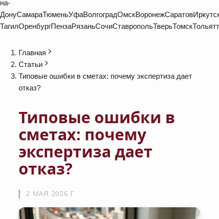
на-
Дону
Самара
Тюмень
Уфа
Волгоград
Омск
Воронеж
Саратов
Иркутс
Тагил
Оренбург
Пенза
Рязань
Сочи
Ставрополь
Тверь
Томск
Тольят
Главная
Статьи
Типовые ошибки в сметах: почему экспертиза дает
отказ?
Типовые ошибки в
сметах: почему
экспертиза дает
отказ?
2 МАЯ 2026 Г.