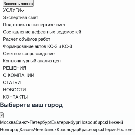
Заказать звонок
УСЛУГИ
Экспертиза смет
Подготовка к экспертизе смет
Составление дефектных ведомостей
Расчёт объёмов работ
Формирование актов КС-2 и КС-3
Сметное сопровождение
Конъюнктурный анализ цен
РЕШЕНИЯ
О КОМПАНИИ
СТАТЬИ
НОВОСТИ
КОНТАКТЫ
Выберите ваш город
×
Москва
Санкт-Петербург
Екатеринбург
Новосибирск
Нижний
Новгород
Казань
Челябинск
Краснодар
Красноярск
Пермь
Ростов-