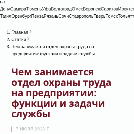
на-
Дону
Самара
Тюмень
Уфа
Волгоград
Омск
Воронеж
Саратов
Иркутс
Тагил
Оренбург
Пенза
Рязань
Сочи
Ставрополь
Тверь
Томск
Тольят
Главная
Статьи
Чем занимается отдел охраны труда на
предприятии: функции и задачи службы
Чем занимается
отдел охраны труда
на предприятии:
функции и задачи
службы
7 ИЮЛЯ 2026 Г.