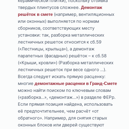
керамической плитки), поскольку отбивка
твердых плинтусов сложнее.
Демонтаж
(например, вентиляционных
решёток в смете
или оконных) выполняется по нормам
сборников, соответствующих месту
установки: так, разборка металлических
лестничных решеток относится к сб.59
(«Лестницы, крыльца»), а демонтаж
парапетных (фасадных) решёток – к сб.58
(«Крыши, кровли») (Разборка металлических
лестничных решеток при весе одного ...).
Всегда следует искать прямую расценку:
многие
демонтажные расценки в Гранд-Смете
можно найти поиском по ключевым словам
(«разборка…», «демонтаж…») в разделе ФЕРр.
Если прямая позиция найдена, использовать
её предпочтительнее, чем расчёт «от
обратного». Например, для снятия старых
оконных блоков или дверей существуют