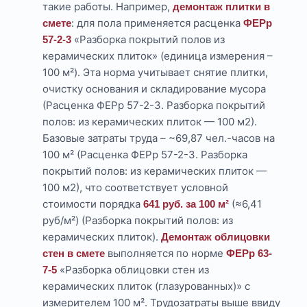
такие работы. Например,
демонтаж плитки в
: для пола применяется расценка
смете
ФЕРр
«Разборка покрытий полов из
57-2-3
керамических плиток» (единица измерения –
100 м²). Эта норма учитывает снятие плитки,
очистку основания и складирование мусора
(Расценка ФЕРр 57-2-3. Разборка покрытий
полов: из керамических плиток — 100 м2).
Базовые затраты труда – ~69,87 чел.-часов на
100 м² (Расценка ФЕРр 57-2-3. Разборка
покрытий полов: из керамических плиток —
100 м2), что соответствует условной
стоимости порядка
(≈6,41
641 руб. за 100 м²
руб/м²) (Разборка покрытий полов: из
керамических плиток).
Демонтаж облицовки
выполняется по норме
стен в смете
ФЕРр 63-
«Разборка облицовки стен из
7-5
керамических плиток (глазурованных)» с
измерителем 100 м². Трудозатраты выше ввиду