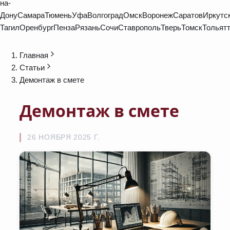
на-
Дону
Самара
Тюмень
Уфа
Волгоград
Омск
Воронеж
Саратов
Иркутс
Тагил
Оренбург
Пенза
Рязань
Сочи
Ставрополь
Тверь
Томск
Тольят
Главная
Статьи
Демонтаж в смете
Демонтаж в смете
26 НОЯБРЯ 2025 Г.