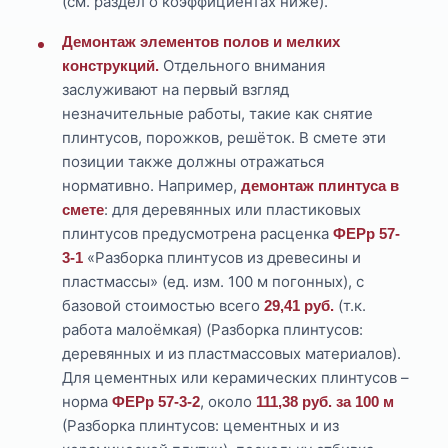
(см. раздел о коэффициентах ниже).
Демонтаж элементов полов и мелких
Отдельного внимания
конструкций.
заслуживают на первый взгляд
незначительные работы, такие как снятие
плинтусов, порожков, решёток. В смете эти
позиции также должны отражаться
нормативно. Например,
демонтаж плинтуса в
: для деревянных или пластиковых
смете
плинтусов предусмотрена расценка
ФЕРр 57-
«Разборка плинтусов из древесины и
3-1
пластмассы» (ед. изм. 100 м погонных), с
базовой стоимостью всего
(т.к.
29,41 руб.
работа малоёмкая) (Разборка плинтусов:
деревянных и из пластмассовых материалов).
Для цементных или керамических плинтусов –
норма
, около
ФЕРр 57-3-2
111,38 руб. за 100 м
(Разборка плинтусов: цементных и из