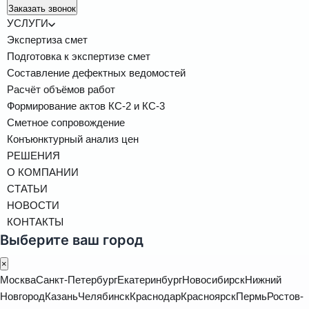
Заказать звонок
УСЛУГИ
Экспертиза смет
Подготовка к экспертизе смет
Составление дефектных ведомостей
Расчёт объёмов работ
Формирование актов КС-2 и КС-3
Сметное сопровождение
Конъюнктурный анализ цен
РЕШЕНИЯ
О КОМПАНИИ
СТАТЬИ
НОВОСТИ
КОНТАКТЫ
Выберите ваш город
×
Москва
Санкт-Петербург
Екатеринбург
Новосибирск
Нижний
Новгород
Казань
Челябинск
Краснодар
Красноярск
Пермь
Ростов-