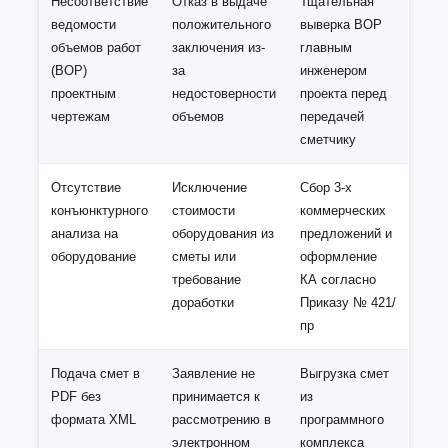
Несоответствие
Отказ в выдаче
Тщательная
ведомости
положительного
выверка ВОР
объемов работ
заключения из-
главным
(ВОР)
за
инженером
проектным
недостоверности
проекта перед
чертежам
объемов
передачей
сметчику
Отсутствие
Исключение
Сбор 3-х
конъюнктурного
стоимости
коммерческих
анализа на
оборудования из
предложений и
оборудование
сметы или
оформление
требование
КА согласно
доработки
Приказу № 421/
пр
Подача смет в
Заявление не
Выгрузка смет
PDF без
принимается к
из
формата XML
рассмотрению в
программного
электронном
комплекса