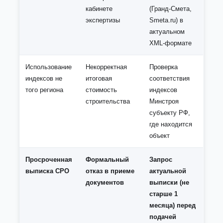
кабинете
(Гранд-Смета,
экспертизы
Smeta.ru) в
актуальном
XML-формате
Использование
Некорректная
Проверка
индексов не
итоговая
соответствия
того региона
стоимость
индексов
строительства
Минстроя
субъекту РФ,
где находится
объект
Просроченная
Формальный
Запрос
выписка СРО
отказ в приеме
актуальной
документов
выписки (не
старше 1
месяца) перед
подачей