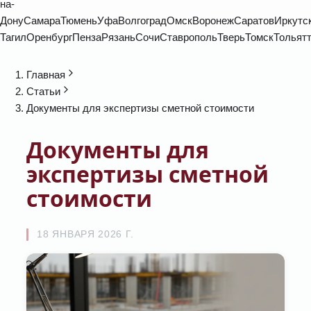
на-
Дону
Самара
Тюмень
Уфа
Волгоград
Омск
Воронеж
Саратов
Иркутс
Тагил
Оренбург
Пенза
Рязань
Сочи
Ставрополь
Тверь
Томск
Тольят
Главная
Статьи
Документы для экспертизы сметной стоимости
Документы для
экспертизы сметной
стоимости
18 ЯНВАРЯ 2026 Г.