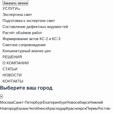
Заказать звонок
УСЛУГИ
Экспертиза смет
Подготовка к экспертизе смет
Составление дефектных ведомостей
Расчёт объёмов работ
Формирование актов КС-2 и КС-3
Сметное сопровождение
Конъюнктурный анализ цен
РЕШЕНИЯ
О КОМПАНИИ
СТАТЬИ
НОВОСТИ
КОНТАКТЫ
Выберите ваш город
×
Москва
Санкт-Петербург
Екатеринбург
Новосибирск
Нижний
Новгород
Казань
Челябинск
Краснодар
Красноярск
Пермь
Ростов-