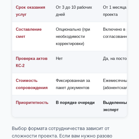
Срок оказания
От 3 до 10 рабочих
От 1 месяца до за
услуг
дней
проекта
Составление
Опционально (при
Включено в рамка
смет
необходимости
согласованного о
корректировки)
Проверка актов
Нет
Да, на постоянной
КС-2
Стоимость
Фиксированная за
Ежемесячный пла
сопровождения
пакет документов
(абонентская плата
Приоритетность
В порядке очереди
Выделенный пер
эксперт
Выбор формата сотрудничества зависит от
сложности проекта. Если вам нужно разово