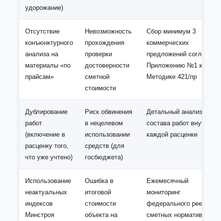
удорожание)
Отсутствие
Невозможность
Сбор минимум 3
конъюнктурного
прохождения
коммерческих
анализа на
проверки
предложений согласно
материалы «по
достоверности
Приложению №1 к
прайсам»
сметной
Методике 421/пр
стоимости
Дублирование
Риск обвинения
Детальный анализ
работ
в нецелевом
состава работ внутри
(включение в
использовании
каждой расценки
расценку того,
средств (для
что уже учтено)
госбюджета)
Использование
Ошибка в
Ежемесячный
неактуальных
итоговой
мониторинг
индексов
стоимости
федерального реестра
Минстроя
объекта на
сметных нормативов