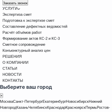
Заказать звонок
УСЛУГИ
Экспертиза смет
Подготовка к экспертизе смет
Составление дефектных ведомостей
Расчёт объёмов работ
Формирование актов КС-2 и КС-3
Сметное сопровождение
Конъюнктурный анализ цен
РЕШЕНИЯ
О КОМПАНИИ
СТАТЬИ
НОВОСТИ
КОНТАКТЫ
Выберите ваш город
×
Москва
Санкт-Петербург
Екатеринбург
Новосибирск
Нижний
Новгород
Казань
Челябинск
Краснодар
Красноярск
Пермь
Ростов-