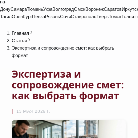
на-
Дону
Самара
Тюмень
Уфа
Волгоград
Омск
Воронеж
Саратов
Иркутс
Тагил
Оренбург
Пенза
Рязань
Сочи
Ставрополь
Тверь
Томск
Тольят
Главная
Статьи
Экспертиза и сопровождение смет: как выбрать
формат
Экспертиза и
сопровождение смет:
как выбрать формат
13 МАЯ 2026 Г.