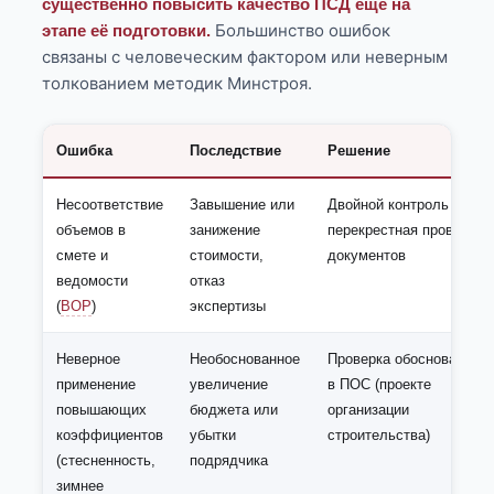
существенно повысить качество ПСД еще на
Большинство ошибок
этапе её подготовки.
связаны с человеческим фактором или неверным
толкованием методик Минстроя.
Ошибка
Последствие
Решение
Несоответствие
Завышение или
Двойной контроль и
объемов в
занижение
перекрестная проверка
смете и
стоимости,
документов
ведомости
отказ
(
ВОР
)
экспертизы
Неверное
Необоснованное
Проверка обоснования
применение
увеличение
в ПОС (проекте
повышающих
бюджета или
организации
коэффициентов
убытки
строительства)
(стесненность,
подрядчика
зимнее