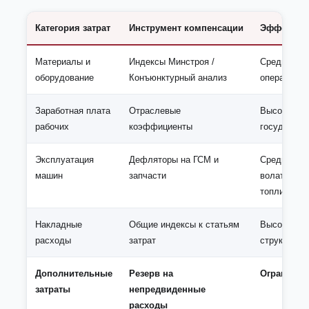
Категория затрат
Инструмент компенсации
Эффективн
Материалы и
Индексы Минстроя /
Средняя (з
оборудование
Конъюнктурный анализ
оперативно
Заработная плата
Отраслевые
Высокая (р
рабочих
коэффициенты
государств
Эксплуатация
Дефляторы на ГСМ и
Средняя (в
машин
запчасти
волатильно
топливо)
Накладные
Общие индексы к статьям
Высокая (с
расходы
затрат
структура)
Дополнительные
Резерв на
Ограничен
затраты
непредвиденные
расходы