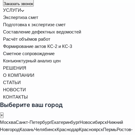
Заказать звонок
УСЛУГИ
Экспертиза смет
Подготовка к экспертизе смет
Составление дефектных ведомостей
Расчёт объёмов работ
Формирование актов КС-2 и КС-3
Сметное сопровождение
Конъюнктурный анализ цен
РЕШЕНИЯ
О КОМПАНИИ
СТАТЬИ
НОВОСТИ
КОНТАКТЫ
Выберите ваш город
×
Москва
Санкт-Петербург
Екатеринбург
Новосибирск
Нижний
Новгород
Казань
Челябинск
Краснодар
Красноярск
Пермь
Ростов-