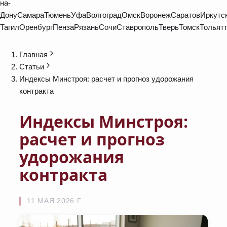
на-
Дону
Самара
Тюмень
Уфа
Волгоград
Омск
Воронеж
Саратов
Иркутс
Тагил
Оренбург
Пенза
Рязань
Сочи
Ставрополь
Тверь
Томск
Тольят
Главная
Статьи
Индексы Минстроя: расчет и прогноз удорожания
контракта
Индексы Минстроя:
расчет и прогноз
удорожания
контракта
11 МАЯ 2026 Г.