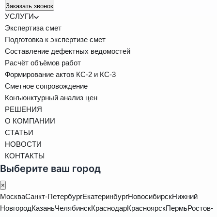
Заказать звонок
УСЛУГИ
Экспертиза смет
Подготовка к экспертизе смет
Составление дефектных ведомостей
Расчёт объёмов работ
Формирование актов КС-2 и КС-3
Сметное сопровождение
Конъюнктурный анализ цен
РЕШЕНИЯ
О КОМПАНИИ
СТАТЬИ
НОВОСТИ
КОНТАКТЫ
Выберите ваш город
×
Москва
Санкт-Петербург
Екатеринбург
Новосибирск
Нижний
Новгород
Казань
Челябинск
Краснодар
Красноярск
Пермь
Ростов-