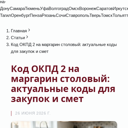
на-
Дону
Самара
Тюмень
Уфа
Волгоград
Омск
Воронеж
Саратов
Иркутс
Тагил
Оренбург
Пенза
Рязань
Сочи
Ставрополь
Тверь
Томск
Тольят
Главная
Статьи
Код ОКПД 2 на маргарин столовый: актуальные коды
для закупок и смет
Код ОКПД 2 на
маргарин столовый:
актуальные коды для
закупок и смет
26 ИЮНЯ 2026 Г.