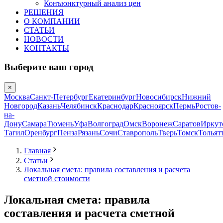
Конъюнктурный анализ цен
РЕШЕНИЯ
О КОМПАНИИ
СТАТЬИ
НОВОСТИ
КОНТАКТЫ
Выберите ваш город
×
Москва
Санкт-Петербург
Екатеринбург
Новосибирск
Нижний
Новгород
Казань
Челябинск
Краснодар
Красноярск
Пермь
Ростов-
на-
Дону
Самара
Тюмень
Уфа
Волгоград
Омск
Воронеж
Саратов
Иркут
Тагил
Оренбург
Пенза
Рязань
Сочи
Ставрополь
Тверь
Томск
Тольят
Главная
Статьи
Локальная смета: правила составления и расчета
сметной стоимости
Локальная смета: правила
составления и расчета сметной