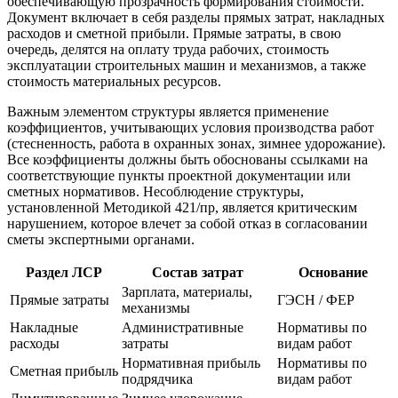
обеспечивающую прозрачность формирования стоимости.
Документ включает в себя разделы прямых затрат, накладных
расходов и сметной прибыли. Прямые затраты, в свою
очередь, делятся на оплату труда рабочих, стоимость
эксплуатации строительных машин и механизмов, а также
стоимость материальных ресурсов.
Важным элементом структуры является применение
коэффициентов, учитывающих условия производства работ
(стесненность, работа в охранных зонах, зимнее удорожание).
Все коэффициенты должны быть обоснованы ссылками на
соответствующие пункты проектной документации или
сметных нормативов. Несоблюдение структуры,
установленной Методикой 421/пр, является критическим
нарушением, которое влечет за собой отказ в согласовании
сметы экспертными органами.
Раздел ЛСР
Состав затрат
Основание
Зарплата, материалы,
Прямые затраты
ГЭСН / ФЕР
механизмы
Накладные
Административные
Нормативы по
расходы
затраты
видам работ
Нормативная прибыль
Нормативы по
Сметная прибыль
подрядчика
видам работ