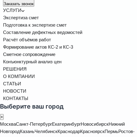
Заказать звонок
УСЛУГИ
Экспертиза смет
Подготовка к экспертизе смет
Составление дефектных ведомостей
Расчёт объёмов работ
Формирование актов КС-2 и КС-3
Сметное сопровождение
Конъюнктурный анализ цен
РЕШЕНИЯ
О КОМПАНИИ
СТАТЬИ
НОВОСТИ
КОНТАКТЫ
Выберите ваш город
×
Москва
Санкт-Петербург
Екатеринбург
Новосибирск
Нижний
Новгород
Казань
Челябинск
Краснодар
Красноярск
Пермь
Ростов-