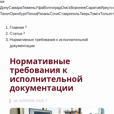
на-
Дону
Самара
Тюмень
Уфа
Волгоград
Омск
Воронеж
Саратов
Иркутс
Тагил
Оренбург
Пенза
Рязань
Сочи
Ставрополь
Тверь
Томск
Тольят
Главная
Статьи
Нормативные требования к исполнительной
документации
Нормативные
требования к
исполнительной
документации
30 АПРЕЛЯ 2026 Г.