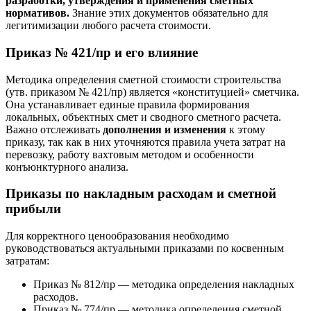
разработки, утверждения и применения сметных
нормативов.
Знание этих документов обязательно для
легитимизации любого расчета стоимости.
Приказ № 421/пр и его влияние
Методика определения сметной стоимости строительства
(утв. приказом № 421/пр) является «конституцией» сметчика.
Она устанавливает единые правила формирования
локальных, объектных смет и сводного сметного расчета.
Важно отслеживать
дополнения и изменения
к этому
приказу, так как в них уточняются правила учета затрат на
перевозку, работу вахтовым методом и особенности
конъюнктурного анализа.
Приказы по накладным расходам и сметной
прибыли
Для корректного ценообразования необходимо
руководствоваться актуальными приказами по косвенным
затратам:
Приказ № 812/пр — методика определения накладных
расходов.
Приказ № 774/пр — методика определения сметной