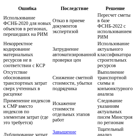
Ошибка
Последствие
Решение
Пересчет сметы
Использование
Отказ в приеме
в базе
ФСНБ-2020 для новых
документов
ФСНБ-2022 с
объектов в регионах,
экспертизой
использованием
перешедших на РИМ
РИМ
Некорректное
Использование
кодирование
Затруднение
актуального
материальных
автоматизированной
классификатора
ресурсов не в
проверки цен
строительных
соответствии с КСР
ресурсов
Отсутствие
Выполнение
обоснования
Снижение сметной
транспортной
транспортных затрат
стоимости, убытки
схемы и
сверх учтенных в
подрядчика
конъюнктурного
расценке
анализа
Применение индексов
Следование
Искажение
к СМР вместо
указаниям
стоимости
индексов по
актуальных
отдельных этапов
элементам затрат (где
писем Минстроя
работ
это требуется)
по регионам
Тщательный
Завышение
Дублирование затрат
анализ