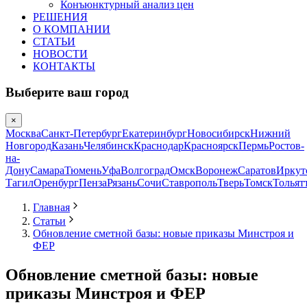
Конъюнктурный анализ цен
РЕШЕНИЯ
О КОМПАНИИ
СТАТЬИ
НОВОСТИ
КОНТАКТЫ
Выберите ваш город
×
Москва
Санкт-Петербург
Екатеринбург
Новосибирск
Нижний
Новгород
Казань
Челябинск
Краснодар
Красноярск
Пермь
Ростов-
на-
Дону
Самара
Тюмень
Уфа
Волгоград
Омск
Воронеж
Саратов
Иркут
Тагил
Оренбург
Пенза
Рязань
Сочи
Ставрополь
Тверь
Томск
Тольят
Главная
Статьи
Обновление сметной базы: новые приказы Минстроя и
ФЕР
Обновление сметной базы: новые
приказы Минстроя и ФЕР