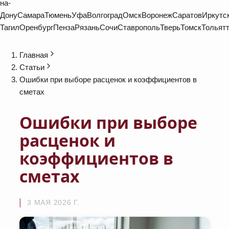
на-
Дону
Самара
Тюмень
Уфа
Волгоград
Омск
Воронеж
Саратов
Иркутс
Тагил
Оренбург
Пенза
Рязань
Сочи
Ставрополь
Тверь
Томск
Тольят
Главная
Статьи
Ошибки при выборе расценок и коэффициентов в
сметах
Ошибки при выборе
расценок и
коэффициентов в
сметах
3 МАЯ 2026 Г.