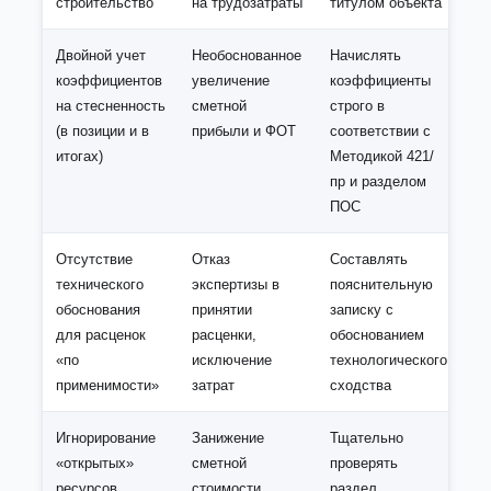
строительство
на трудозатраты
титулом объекта
Двойной учет
Необоснованное
Начислять
коэффициентов
увеличение
коэффициенты
на стесненность
сметной
строго в
(в позиции и в
прибыли и ФОТ
соответствии с
итогах)
Методикой 421/
пр и разделом
ПОС
Отсутствие
Отказ
Составлять
технического
экспертизы в
пояснительную
обоснования
принятии
записку с
для расценок
расценки,
обоснованием
«по
исключение
технологического
применимости»
затрат
сходства
Игнорирование
Занижение
Тщательно
«открытых»
сметной
проверять
ресурсов
стоимости,
раздел