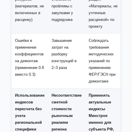
(материалов, не
проблемы с
«Материалы, не
включенных в
закупками у
учтенные
расценку)
подрядчика
расценкой» по
проекту
Ошибки в
Завышение
Соблюдать
применении
затрат на
требования
коэффициентов
разборку
методических
на демонтаж
конструкций в
указаний по
(применение 0.8
2–3 раза
применению
вместо 0.3)
ФЕР/ГЭСН при
демонтаже
Использование
Несоответствие
Применять
индексов
сметной
актуальные
пересчета без
стоимости
индексы
учета
рыночным
Минстроя
региональной
реалиям
именно для
специфики
региона
субъекта РФ,