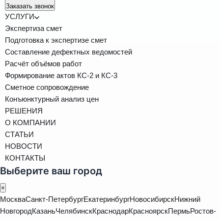
Заказать звонок
УСЛУГИ
Экспертиза смет
Подготовка к экспертизе смет
Составление дефектных ведомостей
Расчёт объёмов работ
Формирование актов КС-2 и КС-3
Сметное сопровождение
Конъюнктурный анализ цен
РЕШЕНИЯ
О КОМПАНИИ
СТАТЬИ
НОВОСТИ
КОНТАКТЫ
Выберите ваш город
×
Москва
Санкт-Петербург
Екатеринбург
Новосибирск
Нижний
Новгород
Казань
Челябинск
Краснодар
Красноярск
Пермь
Ростов-