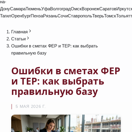
на-
Дону
Самара
Тюмень
Уфа
Волгоград
Омск
Воронеж
Саратов
Иркутс
Тагил
Оренбург
Пенза
Рязань
Сочи
Ставрополь
Тверь
Томск
Тольят
Главная
Статьи
Ошибки в сметах ФЕР и ТЕР: как выбрать
правильную базу
Ошибки в сметах ФЕР
и ТЕР: как выбрать
правильную базу
5 МАЯ 2026 Г.