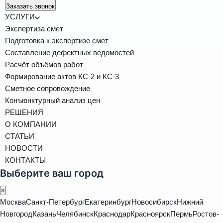
Заказать звонок
УСЛУГИ
Экспертиза смет
Подготовка к экспертизе смет
Составление дефектных ведомостей
Расчёт объёмов работ
Формирование актов КС-2 и КС-3
Сметное сопровождение
Конъюнктурный анализ цен
РЕШЕНИЯ
О КОМПАНИИ
СТАТЬИ
НОВОСТИ
КОНТАКТЫ
Выберите ваш город
×
Москва
Санкт-Петербург
Екатеринбург
Новосибирск
Нижний
Новгород
Казань
Челябинск
Краснодар
Красноярск
Пермь
Ростов-