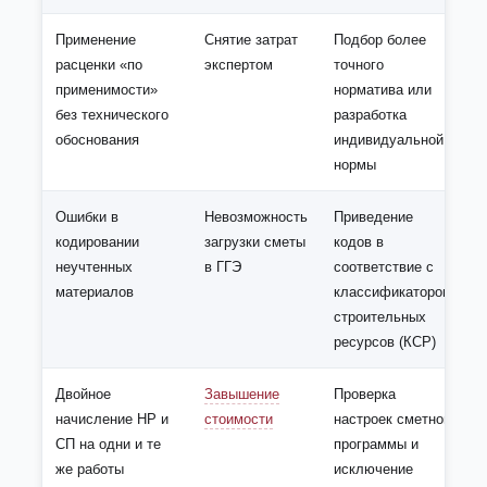
Применение
Снятие затрат
Подбор более
расценки «по
экспертом
точного
применимости»
норматива или
без технического
разработка
обоснования
индивидуальной
нормы
Ошибки в
Невозможность
Приведение
кодировании
загрузки сметы
кодов в
неучтенных
в ГГЭ
соответствие с
материалов
классификатором
строительных
ресурсов (КСР)
Двойное
Завышение
Проверка
начисление НР и
стоимости
настроек сметной
СП на одни и те
программы и
же работы
исключение