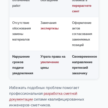
оплаченных
обогащении
объемов в
работ
перерасчете
смет
Отсутствие
Замечания
Оформление
обоснования
экспертизы
актов
замены
согласования
материалов
заменяемых
позиций
Нарушение
Утрата права на
Своевременное
сроков
увеличение
направление
подачи
цены
претензий
уведомления
заказчику
Избежать подобных проблем помогает
профессиональная
разработка сметной
силами квалифицированных
документации
инженеров-сметчиков.