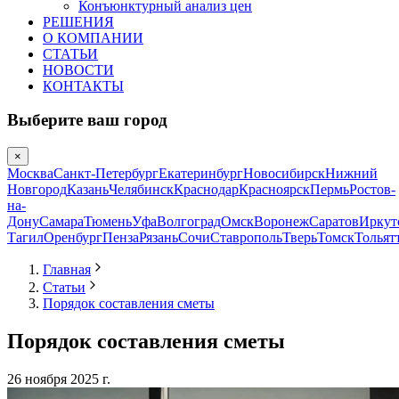
Конъюнктурный анализ цен
РЕШЕНИЯ
О КОМПАНИИ
СТАТЬИ
НОВОСТИ
КОНТАКТЫ
Выберите ваш город
×
Москва
Санкт-Петербург
Екатеринбург
Новосибирск
Нижний
Новгород
Казань
Челябинск
Краснодар
Красноярск
Пермь
Ростов-
на-
Дону
Самара
Тюмень
Уфа
Волгоград
Омск
Воронеж
Саратов
Иркут
Тагил
Оренбург
Пенза
Рязань
Сочи
Ставрополь
Тверь
Томск
Тольят
Главная
Статьи
Порядок составления сметы
Порядок составления сметы
26 ноября 2025 г.