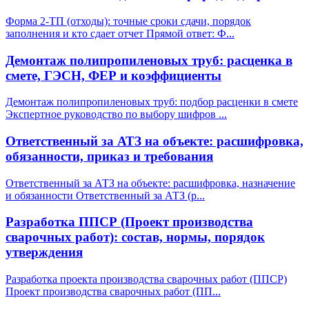
Форма 2-ТП (отходы): точные сроки сдачи, порядок
заполнения и кто сдает отчет Прямой ответ: Ф
...
Демонтаж полипропиленовых труб: расценка в
смете, ГЭСН, ФЕР и коэффициенты
Демонтаж полипропиленовых труб: подбор расценки в смете
Экспертное руководство по выбору шифров
...
Ответственный за АТЗ на объекте: расшифровка,
обязанности, приказ и требования
Ответственный за АТЗ на объекте: расшифровка, назначение
и обязанности Ответственный за АТЗ (р
...
Разработка ППСР (Проект производства
сварочных работ): состав, нормы, порядок
утверждения
Разработка проекта производства сварочных работ (ППСР)
Проект производства сварочных работ (ПП
...