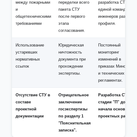
между пожарными
переделки всего
разработка СТУ
и
пакета СТУ
единой командой
общетехническими
после первого
инженеров разного
требованиями
этапа
профиля.
согласования.
Использование
Юридическая
Постоянный
устаревших
ничтожность
мониторинг
нормативных
документа при
изменений в
ссылок
прохождении
приказах Минстроя
экспертизы.
и технических
регламентах.
Отсутствие СТУ в
Отрицательное
Разработка СТУ на
составе
заключение
стадии "П" до
проектной
госэкспертизы
начала основных
документации
по разделу 1
проектных работ.
"Пояснительная
записка".