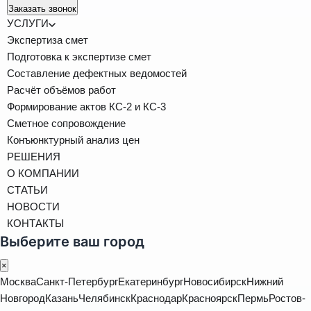
Заказать звонок
УСЛУГИ
Экспертиза смет
Подготовка к экспертизе смет
Составление дефектных ведомостей
Расчёт объёмов работ
Формирование актов КС-2 и КС-3
Сметное сопровождение
Конъюнктурный анализ цен
РЕШЕНИЯ
О КОМПАНИИ
СТАТЬИ
НОВОСТИ
КОНТАКТЫ
Выберите ваш город
×
Москва
Санкт-Петербург
Екатеринбург
Новосибирск
Нижний
Новгород
Казань
Челябинск
Краснодар
Красноярск
Пермь
Ростов-