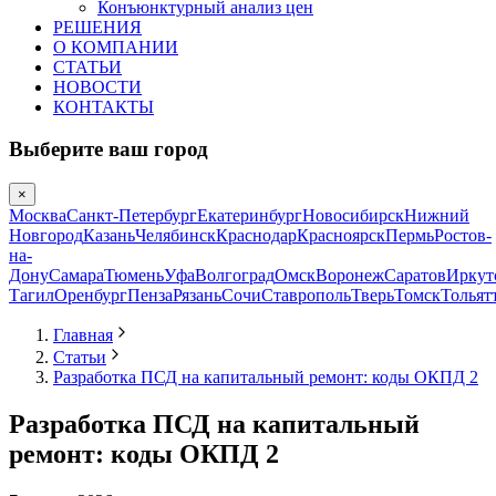
Конъюнктурный анализ цен
РЕШЕНИЯ
О КОМПАНИИ
СТАТЬИ
НОВОСТИ
КОНТАКТЫ
Выберите ваш город
×
Москва
Санкт-Петербург
Екатеринбург
Новосибирск
Нижний
Новгород
Казань
Челябинск
Краснодар
Красноярск
Пермь
Ростов-
на-
Дону
Самара
Тюмень
Уфа
Волгоград
Омск
Воронеж
Саратов
Иркут
Тагил
Оренбург
Пенза
Рязань
Сочи
Ставрополь
Тверь
Томск
Тольят
Главная
Статьи
Разработка ПСД на капитальный ремонт: коды ОКПД 2
Разработка ПСД на капитальный
ремонт: коды ОКПД 2