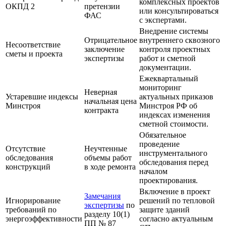
комплексных проектов
ОКПД 2
претензии
или консультироваться
ФАС
с экспертами.
Внедрение системы
Отрицательное
внутреннего сквозного
Несоответствие
заключение
контроля проектных
сметы и проекта
экспертизы
работ и сметной
документации.
Ежеквартальный
мониторинг
Неверная
Устаревшие индексы
актуальных приказов
начальная цена
Минстроя
Минстроя РФ об
контракта
индексах изменения
сметной стоимости.
Обязательное
проведение
Отсутствие
Неучтенные
инструментального
обследования
объемы работ
обследования перед
конструкций
в ходе ремонта
началом
проектирования.
Включение в проект
Замечания
Игнорирование
решений по тепловой
экспертизы
по
требований по
защите зданий
разделу 10(1)
энергоэффективности
согласно актуальным
ПП № 87