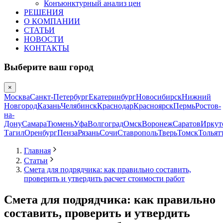
Конъюнктурный анализ цен
РЕШЕНИЯ
О КОМПАНИИ
СТАТЬИ
НОВОСТИ
КОНТАКТЫ
Выберите ваш город
×
Москва
Санкт-Петербург
Екатеринбург
Новосибирск
Нижний
Новгород
Казань
Челябинск
Краснодар
Красноярск
Пермь
Ростов-
на-
Дону
Самара
Тюмень
Уфа
Волгоград
Омск
Воронеж
Саратов
Иркут
Тагил
Оренбург
Пенза
Рязань
Сочи
Ставрополь
Тверь
Томск
Тольят
Главная
Статьи
Смета для подрядчика: как правильно составить,
проверить и утвердить расчет стоимости работ
Смета для подрядчика: как правильно
составить, проверить и утвердить