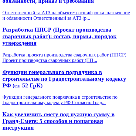
обязанности, приказ и требования
Ответственный за АТЗ на объекте: расшифровка, назначение
и обязанности Ответственный за АТЗ (р
...
Разработка ППСР (Проект производства
сварочных работ): состав, нормы, порядок
утверждения
Разработка проекта производства сварочных работ (ППСР)
Проект производства сварочных работ (ПП
...
Функции генерального подрядчика в
строительстве по Градостроительному кодексу
РФ (ст. 52 ГрК)
Функции генерального подрядчика в строительстве по
Градостроительному кодексу РФ Согласно Град
...
Как увеличить смету под нужную сумму в
Гранд-Смете: 5 способов и пошаговая
инструкция