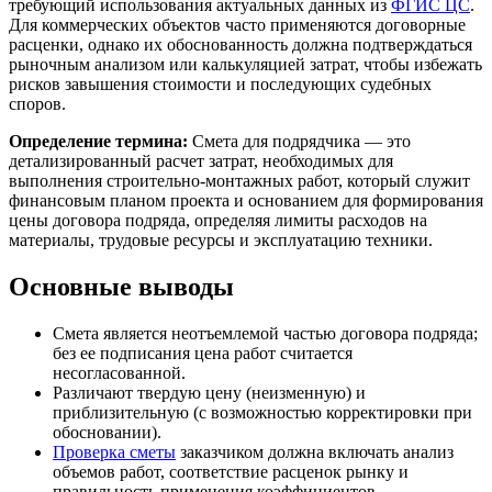
требующий использования актуальных данных из
ФГИС ЦС
.
Для коммерческих объектов часто применяются договорные
расценки, однако их обоснованность должна подтверждаться
рыночным анализом или калькуляцией затрат, чтобы избежать
рисков завышения стоимости и последующих судебных
споров.
Определение термина:
Смета для подрядчика — это
детализированный расчет затрат, необходимых для
выполнения строительно-монтажных работ, который служит
финансовым планом проекта и основанием для формирования
цены договора подряда, определяя лимиты расходов на
материалы, трудовые ресурсы и эксплуатацию техники.
Основные выводы
Смета является неотъемлемой частью договора подряда;
без ее подписания цена работ считается
несогласованной.
Различают твердую цену (неизменную) и
приблизительную (с возможностью корректировки при
обосновании).
Проверка сметы
заказчиком должна включать анализ
объемов работ, соответствие расценок рынку и
правильность применения коэффициентов.