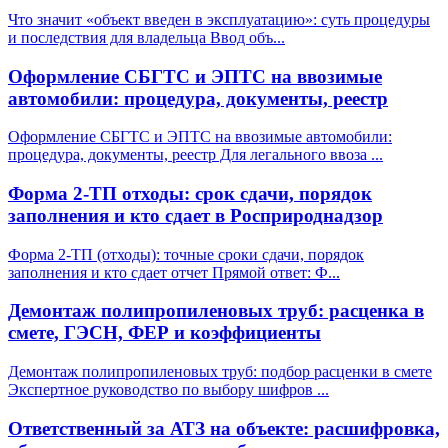
Что значит «объект введен в эксплуатацию»: суть процедуры
и последствия для владельца Ввод объ
...
Оформление СБГТС и ЭПТС на ввозимые
автомобили: процедура, документы, реестр
Оформление СБГТС и ЭПТС на ввозимые автомобили:
процедура, документы, реестр Для легального ввоза
...
Форма 2-ТП отходы: срок сдачи, порядок
заполнения и кто сдает в Росприроднадзор
Форма 2-ТП (отходы): точные сроки сдачи, порядок
заполнения и кто сдает отчет Прямой ответ: Ф
...
Демонтаж полипропиленовых труб: расценка в
смете, ГЭСН, ФЕР и коэффициенты
Демонтаж полипропиленовых труб: подбор расценки в смете
Экспертное руководство по выбору шифров
...
Ответственный за АТЗ на объекте: расшифровка,