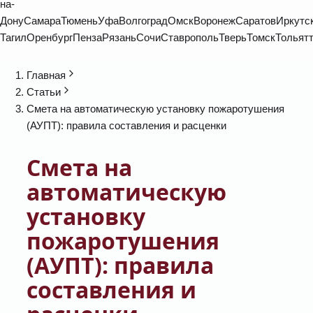
на-
Дону
Самара
Тюмень
Уфа
Волгоград
Омск
Воронеж
Саратов
Иркутс
Тагил
Оренбург
Пенза
Рязань
Сочи
Ставрополь
Тверь
Томск
Тольят
Главная
Статьи
Смета на автоматическую установку пожаротушения
(АУПТ): правила составления и расценки
Смета на
автоматическую
установку
пожаротушения
(АУПТ): правила
составления и