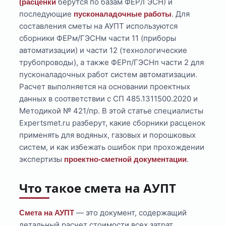
берутся по базам ФЕР/ГЭСН) и
(расценки
последующие
. Для
пусконаладочные работы
составления сметы на АУПТ используются
сборники ФЕРм/ГЭСНм части 11 (приборы
автоматизации) и части 12 (технологические
трубопроводы), а также ФЕРп/ГЭСНп части 2 для
пусконаладочных работ систем автоматизации.
Расчет выполняется на основании проектных
данных в соответствии с СП 485.1311500.2020 и
Методикой № 421/пр. В этой статье специалисты
Expertsmet.ru разберут, какие сборники расценок
применять для водяных, газовых и порошковых
систем, и как избежать ошибок при прохождении
экспертизы
.
проектно-сметной документации
Что такое смета на АУПТ
— это документ, содержащий
Смета на АУПТ
детальный расчет стоимости всех затрат,