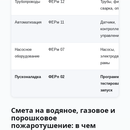
Трубопроводы
ФЕРм 12
Трубы, фитинги,
сварка, опрессо
Автоматизация
ФЕРм 11
Датчики,
контроллеры, ш
управления
Насосное
ФЕРм 07
Насосы,
оборудование
электродвигател
рамы
Пусконаладка
ФЕРп 02
Программирова
тестирование,
запуск
Смета на водяное, газовое и
порошковое
пожаротушение: в чем