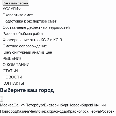
Заказать звонок
УСЛУГИ
Экспертиза смет
Подготовка к экспертизе смет
Составление дефектных ведомостей
Расчёт объёмов работ
Формирование актов КС-2 и КС-3
Сметное сопровождение
Конъюнктурный анализ цен
РЕШЕНИЯ
О КОМПАНИИ
СТАТЬИ
НОВОСТИ
КОНТАКТЫ
Выберите ваш город
×
Москва
Санкт-Петербург
Екатеринбург
Новосибирск
Нижний
Новгород
Казань
Челябинск
Краснодар
Красноярск
Пермь
Ростов-