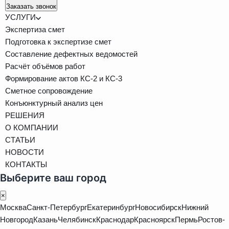
Заказать звонок
УСЛУГИ
Экспертиза смет
Подготовка к экспертизе смет
Составление дефектных ведомостей
Расчёт объёмов работ
Формирование актов КС-2 и КС-3
Сметное сопровождение
Конъюнктурный анализ цен
РЕШЕНИЯ
О КОМПАНИИ
СТАТЬИ
НОВОСТИ
КОНТАКТЫ
Выберите ваш город
×
Москва
Санкт-Петербург
Екатеринбург
Новосибирск
Нижний
Новгород
Казань
Челябинск
Краснодар
Красноярск
Пермь
Ростов-