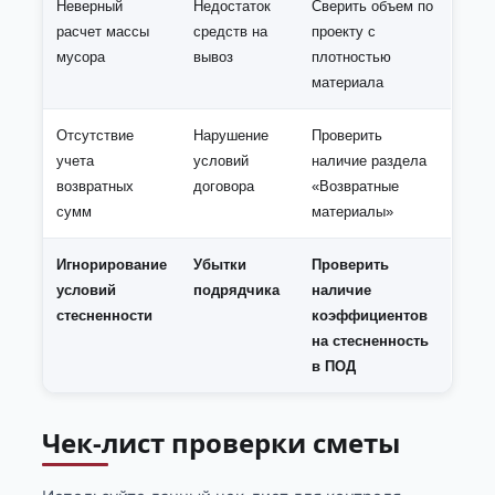
Неверный
Недостаток
Сверить объем по
расчет массы
средств на
проекту с
мусора
вывоз
плотностью
материала
Отсутствие
Нарушение
Проверить
учета
условий
наличие раздела
возвратных
договора
«Возвратные
сумм
материалы»
Игнорирование
Убытки
Проверить
условий
подрядчика
наличие
стесненности
коэффициентов
на стесненность
в ПОД
Чек-лист проверки сметы