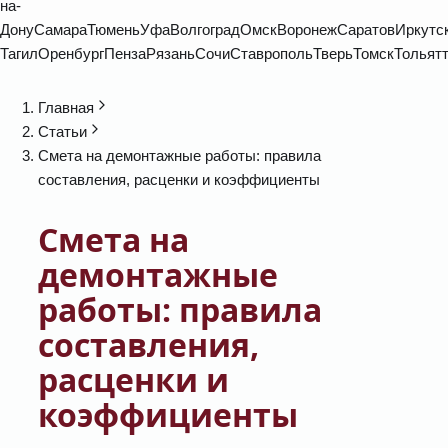
на-
Дону
Самара
Тюмень
Уфа
Волгоград
Омск
Воронеж
Саратов
Иркутс
Тагил
Оренбург
Пенза
Рязань
Сочи
Ставрополь
Тверь
Томск
Тольят
Главная
Статьи
Смета на демонтажные работы: правила
составления, расценки и коэффициенты
Смета на
демонтажные
работы: правила
составления,
расценки и
коэффициенты