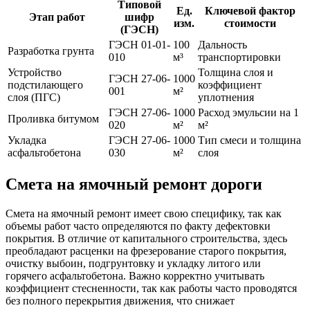
Типовой
Ед.
Ключевой фактор
Этап работ
шифр
изм.
стоимости
(ГЭСН)
ГЭСН 01-01-
100
Дальность
Разработка грунта
010
м³
транспортировки
Устройство
Толщина слоя и
ГЭСН 27-06-
1000
подстилающего
коэффициент
001
м²
слоя (ПГС)
уплотнения
ГЭСН 27-06-
1000
Расход эмульсии на 1
Проливка битумом
020
м²
м²
Укладка
ГЭСН 27-06-
1000
Тип смеси и толщина
асфальтобетона
030
м²
слоя
Смета на ямочный ремонт дороги
Смета на ямочный ремонт имеет свою специфику, так как
объемы работ часто определяются по факту дефектовки
покрытия. В отличие от капитального строительства, здесь
преобладают расценки на фрезерование старого покрытия,
очистку выбоин, подгрунтовку и укладку литого или
горячего асфальтобетона. Важно корректно учитывать
коэффициент стесненности, так как работы часто проводятся
без полного перекрытия движения, что снижает