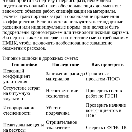
Чтобы пройти экспертизу с первого раза, необходимо
подготовить полный пакет обосновывающих документов:
ведомости объемов работ, спецификации на материалы,
расчеты транспортных затрат и обоснование применения
коэффициентов. Если в смете используются нестандартные
расценки или индивидуальные нормы, они должны быть
подкреплены хронометражем или технологическими картами.
Экспертиза также проверяет соответствие сметы требованиям
НМЦК, чтобы исключить необоснованное завышение
бюджетных расходов.
Типовые ошибки в дорожных сметах
Тип ошибки
Последствие
Как проверить
Неверный
Занижение расхода
Сравнить с
коэффициент
материалов
проектом (ПОС)
уплотнения
Отсутствие затрат
Несоответствие
Проверить состав
на битумную
технологии
работ по ГЭСН
эмульсию
Проверить наличие
Игнорирование
Убытки
коэффициентов в
стесненности
подрядчика
ПОС
Отрицательное
Неактуальные цены
заключение
Сверить с ФГИС ЦС
на ресурсы