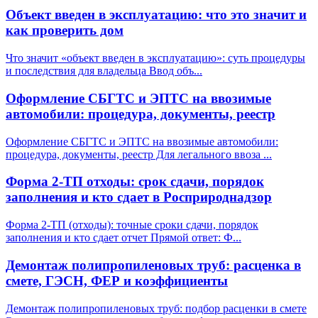
Объект введен в эксплуатацию: что это значит и
как проверить дом
Что значит «объект введен в эксплуатацию»: суть процедуры
и последствия для владельца Ввод объ
...
Оформление СБГТС и ЭПТС на ввозимые
автомобили: процедура, документы, реестр
Оформление СБГТС и ЭПТС на ввозимые автомобили:
процедура, документы, реестр Для легального ввоза
...
Форма 2-ТП отходы: срок сдачи, порядок
заполнения и кто сдает в Росприроднадзор
Форма 2-ТП (отходы): точные сроки сдачи, порядок
заполнения и кто сдает отчет Прямой ответ: Ф
...
Демонтаж полипропиленовых труб: расценка в
смете, ГЭСН, ФЕР и коэффициенты
Демонтаж полипропиленовых труб: подбор расценки в смете