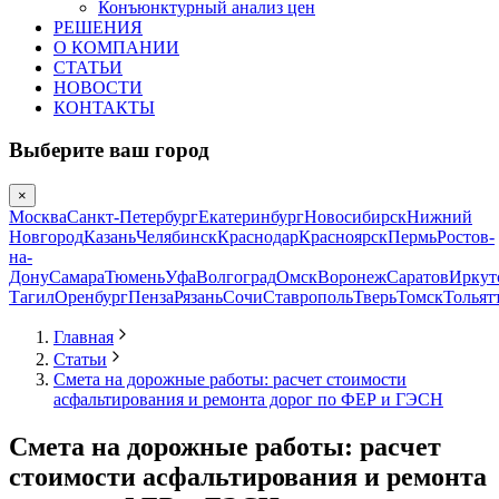
Конъюнктурный анализ цен
РЕШЕНИЯ
О КОМПАНИИ
СТАТЬИ
НОВОСТИ
КОНТАКТЫ
Выберите ваш город
×
Москва
Санкт-Петербург
Екатеринбург
Новосибирск
Нижний
Новгород
Казань
Челябинск
Краснодар
Красноярск
Пермь
Ростов-
на-
Дону
Самара
Тюмень
Уфа
Волгоград
Омск
Воронеж
Саратов
Иркут
Тагил
Оренбург
Пенза
Рязань
Сочи
Ставрополь
Тверь
Томск
Тольят
Главная
Статьи
Смета на дорожные работы: расчет стоимости
асфальтирования и ремонта дорог по ФЕР и ГЭСН
Смета на дорожные работы: расчет
стоимости асфальтирования и ремонта