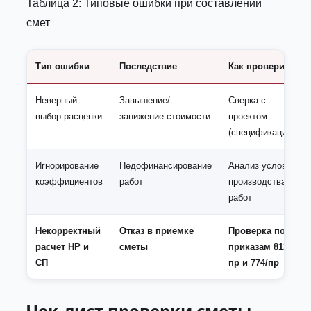
Таблица 2: Типовые ошибки при составлении
смет
Тип ошибки
Последствие
Как проверить
Неверный
Завышение/
Сверка с
выбор расценки
занижение стоимости
проектом
(спецификацией)
Игнорирование
Недофинансирование
Анализ условий
коэффициентов
работ
производства
работ
Некорректный
Отказ в приемке
Проверка по
расчет НР и
сметы
приказам 812/
СП
пр и 774/пр
Чек-лист проверки сметы