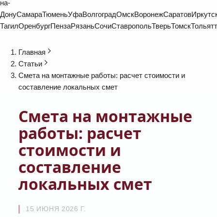
на-
Дону
Самара
Тюмень
Уфа
Волгоград
Омск
Воронеж
Саратов
Иркутс
Тагил
Оренбург
Пенза
Рязань
Сочи
Ставрополь
Тверь
Томск
Тольят
Главная
Статьи
Смета на монтажные работы: расчет стоимости и
составление локальных смет
Смета на монтажные
работы: расчет
стоимости и
составление
локальных смет
15 ИЮНЯ 2026 Г.