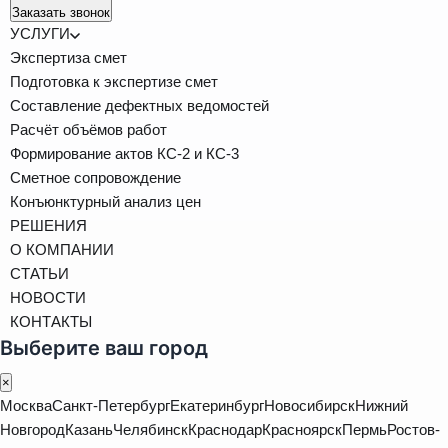
Заказать звонок
УСЛУГИ
Экспертиза смет
Подготовка к экспертизе смет
Составление дефектных ведомостей
Расчёт объёмов работ
Формирование актов КС-2 и КС-3
Сметное сопровождение
Конъюнктурный анализ цен
РЕШЕНИЯ
О КОМПАНИИ
СТАТЬИ
НОВОСТИ
КОНТАКТЫ
Выберите ваш город
×
Москва
Санкт-Петербург
Екатеринбург
Новосибирск
Нижний
Новгород
Казань
Челябинск
Краснодар
Красноярск
Пермь
Ростов-