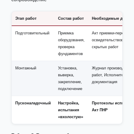
Этап работ
Состав работ
Необходимые докум
Подготовительный
Приемка
Акт приемки-передачи,
оборудования,
освидетельствования
проверка
скрытых работ
фундаментов
Монтажный
Установка,
Журнал производства
выверка,
работ, Исполнительна
закрепление,
документация
подключение
Пусконаладочный
Настройка,
Протоколы испытани
испытания
Акт ПНР
«вхолостую»