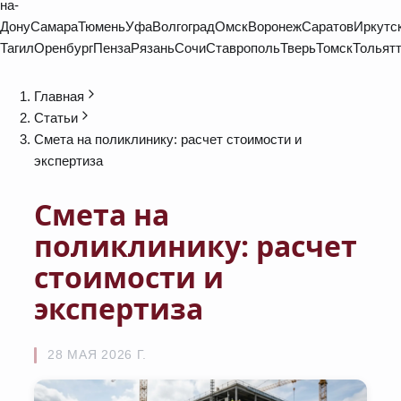
на-
Дону
Самара
Тюмень
Уфа
Волгоград
Омск
Воронеж
Саратов
Иркутс
Тагил
Оренбург
Пенза
Рязань
Сочи
Ставрополь
Тверь
Томск
Тольят
Главная
Статьи
Смета на поликлинику: расчет стоимости и
экспертиза
Смета на
поликлинику: расчет
стоимости и
экспертиза
28 МАЯ 2026 Г.