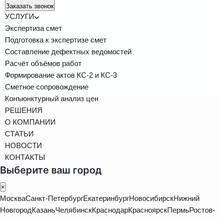
Заказать звонок
УСЛУГИ
Экспертиза смет
Подготовка к экспертизе смет
Составление дефектных ведомостей
Расчёт объёмов работ
Формирование актов КС-2 и КС-3
Сметное сопровождение
Конъюнктурный анализ цен
РЕШЕНИЯ
О КОМПАНИИ
СТАТЬИ
НОВОСТИ
КОНТАКТЫ
Выберите ваш город
×
Москва
Санкт-Петербург
Екатеринбург
Новосибирск
Нижний
Новгород
Казань
Челябинск
Краснодар
Красноярск
Пермь
Ростов-