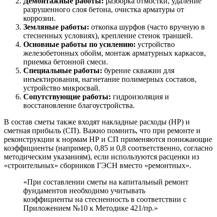
Демонтажные работы:
разборка отмостки, удаление
разрушенного слоя бетона, очистка арматуры от
коррозии.
Земляные работы:
откопка шурфов (часто вручную в
стесненных условиях), крепление стенок траншей.
Основные работы по усилению:
устройство
железобетонных обойм, монтаж арматурных каркасов,
приемка бетонной смеси.
Специальные работы:
бурение скважин для
инъектирования, нагнетание полимерных составов,
устройство микросвай.
Сопутствующие работы:
гидроизоляция и
восстановление благоустройства.
В состав сметы также входят накладные расходы (НР) и
сметная прибыль (СП). Важно помнить, что при ремонте и
реконструкции к нормам НР и СП применяются понижающие
коэффициенты (например, 0,85 и 0,8 соответственно, согласно
методическим указаниям), если используются расценки из
«строительных» сборников ГЭСН вместо «ремонтных».
«При составлении сметы на капитальный ремонт
фундаментов необходимо учитывать
коэффициенты на стесненность в соответствии с
Приложением №10 к Методике 421/пр.»