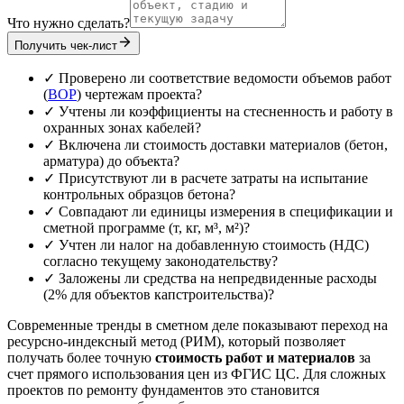
Что нужно сделать?
Получить чек-лист
✓ Проверено ли соответствие ведомости объемов работ
(
ВОР
) чертежам проекта?
✓ Учтены ли коэффициенты на стесненность и работу в
охранных зонах кабелей?
✓ Включена ли стоимость доставки материалов (бетон,
арматура) до объекта?
✓ Присутствуют ли в расчете затраты на испытание
контрольных образцов бетона?
✓ Совпадают ли единицы измерения в спецификации и
сметной программе (т, кг, м³, м²)?
✓ Учтен ли налог на добавленную стоимость (НДС)
согласно текущему законодательству?
✓ Заложены ли средства на непредвиденные расходы
(2% для объектов капстроительства)?
Современные тренды в сметном деле показывают переход на
ресурсно-индексный метод (РИМ), который позволяет
получать более точную
стоимость работ и материалов
за
счет прямого использования цен из ФГИС ЦС. Для сложных
проектов по ремонту фундаментов это становится