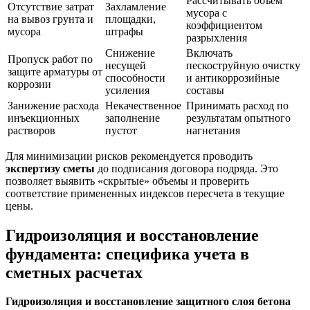
Рассчитывать объем
Отсутствие затрат
Захламление
мусора с
на вывоз грунта и
площадки,
коэффициентом
мусора
штрафы
разрыхления
Снижение
Включать
Пропуск работ по
несущей
пескоструйную очистку
защите арматуры от
способности
и антикоррозийные
коррозии
усиления
составы
Занижение расхода
Некачественное
Принимать расход по
инъекционных
заполнение
результатам опытного
растворов
пустот
нагнетания
Для минимизации рисков рекомендуется проводить
экспертизу сметы
до подписания договора подряда. Это
позволяет выявить «скрытые» объемы и проверить
соответствие примененных индексов пересчета в текущие
цены.
Гидроизоляция и восстановление
фундамента: специфика учета в
сметных расчетах
Гидроизоляция и восстановление защитного слоя бетона