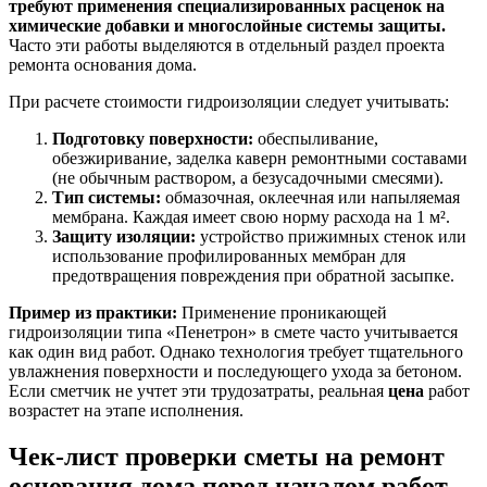
требуют применения специализированных расценок на
химические добавки и многослойные системы защиты.
Часто эти работы выделяются в отдельный раздел проекта
ремонта основания дома.
При расчете стоимости гидроизоляции следует учитывать:
Подготовку поверхности:
обеспыливание,
обезжиривание, заделка каверн ремонтными составами
(не обычным раствором, а безусадочными смесями).
Тип системы:
обмазочная, оклеечная или напыляемая
мембрана. Каждая имеет свою норму расхода на 1 м².
Защиту изоляции:
устройство прижимных стенок или
использование профилированных мембран для
предотвращения повреждения при обратной засыпке.
Пример из практики:
Применение проникающей
гидроизоляции типа «Пенетрон» в смете часто учитывается
как один вид работ. Однако технология требует тщательного
увлажнения поверхности и последующего ухода за бетоном.
Если сметчик не учтет эти трудозатраты, реальная
цена
работ
возрастет на этапе исполнения.
Чек-лист проверки сметы на ремонт
основания дома перед началом работ