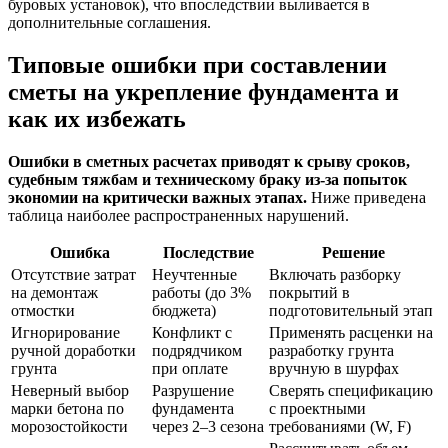
буровых установок), что впоследствии выливается в
дополнительные соглашения.
Типовые ошибки при составлении
сметы на укрепление фундамента и
как их избежать
Ошибки в сметных расчетах приводят к срыву сроков,
судебным тяжбам и техническому браку из-за попыток
экономии на критически важных этапах.
Ниже приведена
таблица наиболее распространенных нарушений.
Ошибка
Последствие
Решение
Отсутствие затрат
Неучтенные
Включать разборку
на демонтаж
работы (до 3%
покрытий в
отмостки
бюджета)
подготовительный этап
Игнорирование
Конфликт с
Применять расценки на
ручной доработки
подрядчиком
разработку грунта
грунта
при оплате
вручную в шурфах
Неверный выбор
Разрушение
Сверять спецификацию
марки бетона по
фундамента
с проектными
морозостойкости
через 2–3 сезона
требованиями (W, F)