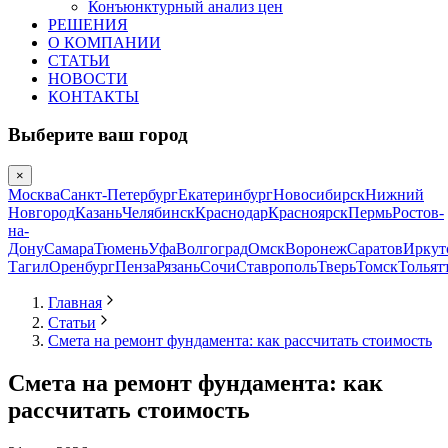
Конъюнктурный анализ цен
РЕШЕНИЯ
О КОМПАНИИ
СТАТЬИ
НОВОСТИ
КОНТАКТЫ
Выберите ваш город
×
Москва
Санкт-Петербург
Екатеринбург
Новосибирск
Нижний
Новгород
Казань
Челябинск
Краснодар
Красноярск
Пермь
Ростов-
на-
Дону
Самара
Тюмень
Уфа
Волгоград
Омск
Воронеж
Саратов
Иркут
Тагил
Оренбург
Пенза
Рязань
Сочи
Ставрополь
Тверь
Томск
Тольят
Главная
Статьи
Смета на ремонт фундамента: как рассчитать стоимость
Смета на ремонт фундамента: как
рассчитать стоимость