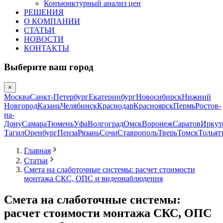
Конъюнктурный анализ цен
РЕШЕНИЯ
О КОМПАНИИ
СТАТЬИ
НОВОСТИ
КОНТАКТЫ
Выберите ваш город
×
Москва
Санкт-Петербург
Екатеринбург
Новосибирск
Нижний
Новгород
Казань
Челябинск
Краснодар
Красноярск
Пермь
Ростов-
на-
Дону
Самара
Тюмень
Уфа
Волгоград
Омск
Воронеж
Саратов
Иркут
Тагил
Оренбург
Пенза
Рязань
Сочи
Ставрополь
Тверь
Томск
Тольят
Главная
Статьи
Смета на слаботочные системы: расчет стоимости
монтажа СКС, ОПС и видеонаблюдения
Смета на слаботочные системы:
расчет стоимости монтажа СКС, ОПС