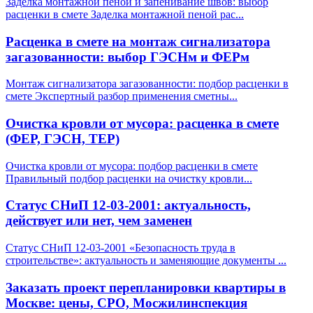
Заделка монтажной пеной и запенивание швов: выбор
расценки в смете Заделка монтажной пеной рас
...
Расценка в смете на монтаж сигнализатора
загазованности: выбор ГЭСНм и ФЕРм
Монтаж сигнализатора загазованности: подбор расценки в
смете Экспертный разбор применения сметны
...
Очистка кровли от мусора: расценка в смете
(ФЕР, ГЭСН, ТЕР)
Очистка кровли от мусора: подбор расценки в смете
Правильный подбор расценки на очистку кровли
...
Статус СНиП 12-03-2001: актуальность,
действует или нет, чем заменен
Статус СНиП 12-03-2001 «Безопасность труда в
строительстве»: актуальность и заменяющие документы
...
Заказать проект перепланировки квартиры в
Москве: цены, СРО, Мосжилинспекция