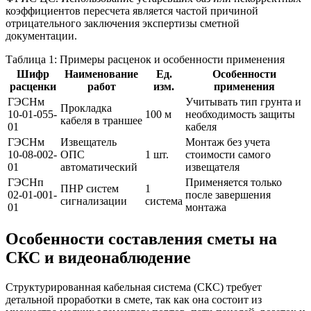
коэффициентов пересчета является частой причиной
отрицательного заключения экспертизы сметной
документации.
Таблица 1: Примеры расценок и особенности применения
Шифр
Наименование
Ед.
Особенности
расценки
работ
изм.
применения
ГЭСНм
Учитывать тип грунта и
Прокладка
10-01-055-
100 м
необходимость защиты
кабеля в траншее
01
кабеля
ГЭСНм
Извещатель
Монтаж без учета
10-08-002-
ОПС
1 шт.
стоимости самого
01
автоматический
извещателя
ГЭСНп
Применяется только
ПНР систем
1
02-01-001-
после завершения
сигнализации
система
01
монтажа
Особенности составления сметы на
СКС и видеонаблюдение
Структурированная кабельная система (СКС) требует
детальной проработки в смете, так как она состоит из