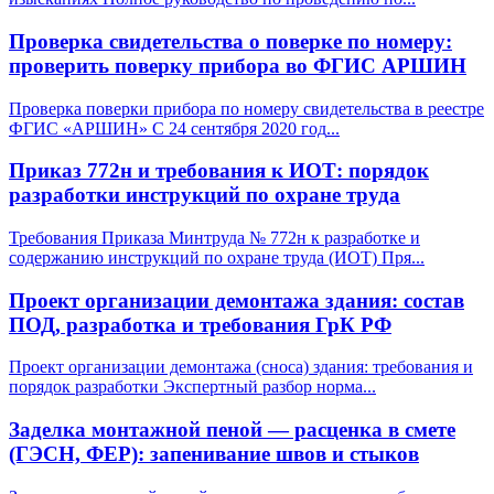
Проверка свидетельства о поверке по номеру:
проверить поверку прибора во ФГИС АРШИН
Проверка поверки прибора по номеру свидетельства в реестре
ФГИС «АРШИН» С 24 сентября 2020 год
...
Приказ 772н и требования к ИОТ: порядок
разработки инструкций по охране труда
Требования Приказа Минтруда № 772н к разработке и
содержанию инструкций по охране труда (ИОТ) Пря
...
Проект организации демонтажа здания: состав
ПОД, разработка и требования ГрК РФ
Проект организации демонтажа (сноса) здания: требования и
порядок разработки Экспертный разбор норма
...
Заделка монтажной пеной — расценка в смете
(ГЭСН, ФЕР): запенивание швов и стыков