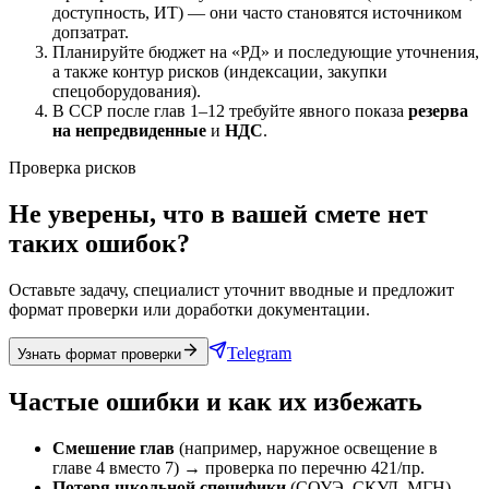
доступность, ИТ) — они часто становятся источником
допзатрат.
Планируйте бюджет на «РД» и последующие уточнения,
а также контур рисков (индексации, закупки
спецоборудования).
В ССР после глав 1–12 требуйте явного показа
резерва
на непредвиденные
и
НДС
.
Проверка рисков
Не уверены, что в вашей смете нет
таких ошибок?
Оставьте задачу, специалист уточнит вводные и предложит
формат проверки или доработки документации.
Telegram
Узнать формат проверки
Частые ошибки и как их избежать
Смешение глав
(например, наружное освещение в
главе 4 вместо 7) → проверка по перечню 421/пр.
Потеря школьной специфики
(СОУЭ, СКУД, МГН)