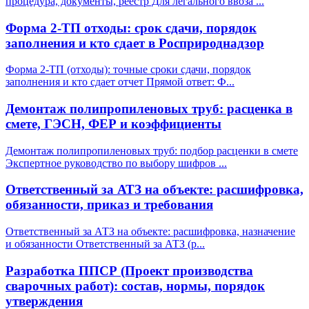
процедура, документы, реестр Для легального ввоза
...
Форма 2-ТП отходы: срок сдачи, порядок
заполнения и кто сдает в Росприроднадзор
Форма 2-ТП (отходы): точные сроки сдачи, порядок
заполнения и кто сдает отчет Прямой ответ: Ф
...
Демонтаж полипропиленовых труб: расценка в
смете, ГЭСН, ФЕР и коэффициенты
Демонтаж полипропиленовых труб: подбор расценки в смете
Экспертное руководство по выбору шифров
...
Ответственный за АТЗ на объекте: расшифровка,
обязанности, приказ и требования
Ответственный за АТЗ на объекте: расшифровка, назначение
и обязанности Ответственный за АТЗ (р
...
Разработка ППСР (Проект производства
сварочных работ): состав, нормы, порядок
утверждения