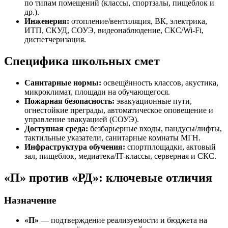
по типам помещений (классы, спортзалы, пищеблок и
др.).
Инженерия:
отопление/вентиляция, ВК, электрика,
ИТП, СКУД, СОУЭ, видеонаблюдение, СКС/Wi-Fi,
диспетчеризация.
Специфика школьных смет
Санитарные нормы:
освещённость классов, акустика,
микроклимат, площади на обучающегося.
Пожарная безопасность:
эвакуационные пути,
огнестойкие преграды, автоматическое оповещение и
управление эвакуацией (СОУЭ).
Доступная среда:
безбарьерные входы, пандусы/лифты,
тактильные указатели, санитарные комнаты МГН.
Инфраструктура обучения:
спортплощадки, актовый
зал, пищеблок, медиатека/IT-классы, серверная и СКС.
«П» против «РД»: ключевые отличия
Назначение
«П»
— подтверждение реализуемости и бюджета на