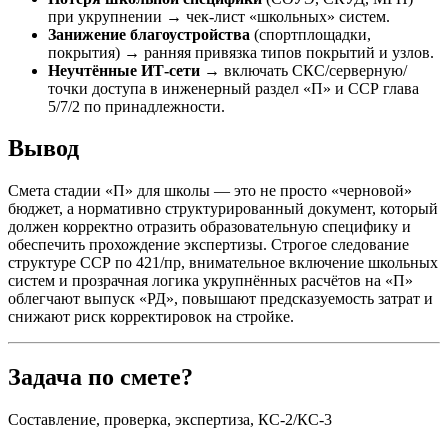
при укрупнении → чек-лист «школьных» систем.
Занижение благоустройства
(спортплощадки,
покрытия) → ранняя привязка типов покрытий и узлов.
Неучтённые ИТ-сети
→ включать СКС/серверную/
точки доступа в инженерный раздел «П» и ССР глава
5/7/2 по принадлежности.
Вывод
Смета стадии «П» для школы — это не просто «черновой»
бюджет, а нормативно структурированный документ, который
должен корректно отразить образовательную специфику и
обеспечить прохождение экспертизы. Строгое следование
структуре ССР по 421/пр, внимательное включение школьных
систем и прозрачная логика укрупнённых расчётов на «П»
облегчают выпуск «РД», повышают предсказуемость затрат и
снижают риск корректировок на стройке.
Задача по смете?
Составление, проверка, экспертиза, КС-2/КС-3