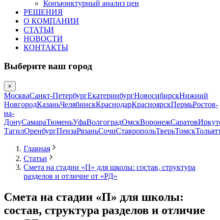
Конъюнктурный анализ цен
РЕШЕНИЯ
О КОМПАНИИ
СТАТЬИ
НОВОСТИ
КОНТАКТЫ
Выберите ваш город
×
Москва
Санкт-Петербург
Екатеринбург
Новосибирск
Нижний
Новгород
Казань
Челябинск
Краснодар
Красноярск
Пермь
Ростов-
на-
Дону
Самара
Тюмень
Уфа
Волгоград
Омск
Воронеж
Саратов
Иркут
Тагил
Оренбург
Пенза
Рязань
Сочи
Ставрополь
Тверь
Томск
Тольят
Главная
Статьи
Смета на стадии «П» для школы: состав, структура
разделов и отличие от «РД»
Смета на стадии «П» для школы:
состав, структура разделов и отличие