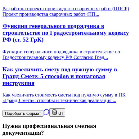
Разработка проекта производства сварочных работ (ППСР)
Проект производства сварочных работ (ПП
...
Функции генерального подрядчика в
строительстве по Градостроительному кодексу
РФ (ст. 52 ГрК)
Функции генерального подрядчика в строительстве по
Градостроительному кодексу РФ Согласно Град
...
Как увеличить смету под нужную сумму в
Гранд-Смете: 5 способов и пошаговая
инструкция
Как увеличить стоимость сметы под нужную сумму в ПК
«Гранд-Смета»: способы и техническая реализация
...
Подобрать формат
КП
Нужна профессиональная сметная
документация?