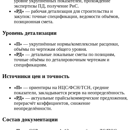
уровне укрупнённых показателей, прохождение
экспертизы ПД, получение РнС.
«РД»
— рабочая детализация для строительства и
закупок: точные спецификации, ведомости объёмов,
позиционная смета.
Уровень детализации
«П»
— укрупнённые нормы/комплексные расценки,
объёмы по чертежам общего уровня.
«РД»
— детальные локальные сметы по позициям,
точные объёмы по деталировочным чертежам и
спецификациям.
Источники цен и точность
«П»
— ориентиры на НЦС/ФСН/ТСН, средние
показатели, закладывается резерв на неопределённость.
«РД»
— актуальные прайсы/коммерческие предложения,
перерасчёт коэффициентов, снижение
неопределённости.
Состав документации