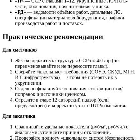
«П»
— ССР с главами 1–12, укрупнённые ЛС/ПОС-
часть, обоснования, пояснительная записка.
«РД»
— ведомости объёмов работ, детальные ЛС,
спецификации материалов/оборудования, графики
производства работ и поставок.
Практические рекомендации
Для сметчиков
Жёстко держитесь структуры ССР по 421/пр (не
переименовывайте и не переносите главы).
Сверяйте «школьные» требования (СОУЭ, СКУД, МГН,
ИТ-инфраструктура) — чтобы не потерять их в
укрупнении.
Отдельно фиксируйте основания коэффициентов/
поправок и источники цен/норм.
Отразите в главе 12 авторский надзор (если
предусмотрен) и корректно учтите ПИР/изыскания.
Для заказчика
Сравнивайте удельные показатели (руб/м², руб/уч.) с
аналогами; уточняйте причины отклонений.
Проверяйте полноту «школьных» систем (безопасность,