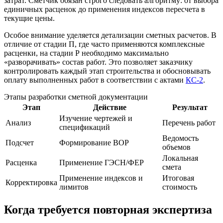
затрат. Сметчик обязан строго следовать алгоритму: от выбора
единичных расценок до применения индексов пересчета в
текущие цены.
Особое внимание уделяется детализации сметных расчетов. В
отличие от стадии П, где часто применяются комплексные
расценки, на стадии Р необходимо максимально
«разворачивать» состав работ. Это позволяет заказчику
контролировать каждый этап строительства и обосновывать
оплату выполненных работ в соответствии с актами
КС-2
.
Этапы разработки сметной документации
Этап
Действие
Результат
Изучение чертежей и
Анализ
Перечень работ
спецификаций
Ведомость
Подсчет
Формирование ВОР
объемов
Локальная
Расценка
Применение ГЭСН/ФЕР
смета
Применение индексов и
Итоговая
Корректировка
лимитов
стоимость
Когда требуется повторная экспертиза