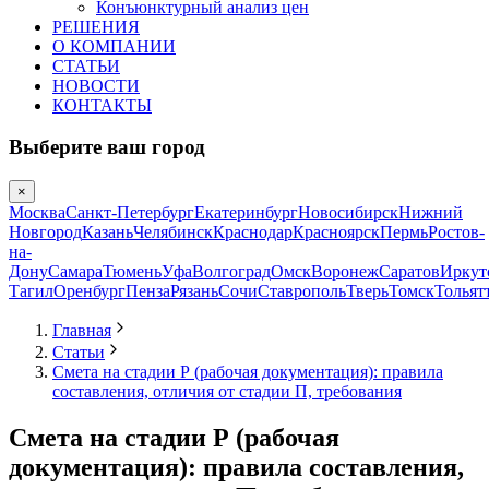
Конъюнктурный анализ цен
РЕШЕНИЯ
О КОМПАНИИ
СТАТЬИ
НОВОСТИ
КОНТАКТЫ
Выберите ваш город
×
Москва
Санкт-Петербург
Екатеринбург
Новосибирск
Нижний
Новгород
Казань
Челябинск
Краснодар
Красноярск
Пермь
Ростов-
на-
Дону
Самара
Тюмень
Уфа
Волгоград
Омск
Воронеж
Саратов
Иркут
Тагил
Оренбург
Пенза
Рязань
Сочи
Ставрополь
Тверь
Томск
Тольят
Главная
Статьи
Смета на стадии Р (рабочая документация): правила
составления, отличия от стадии П, требования
Смета на стадии Р (рабочая
документация): правила составления,