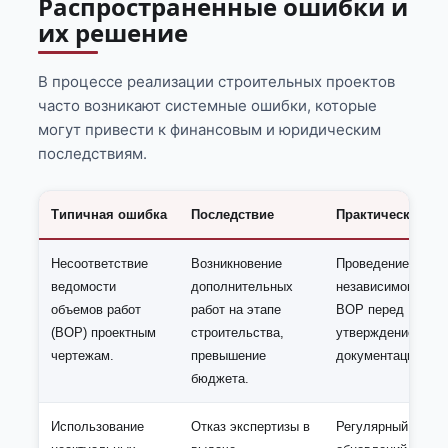
Распространенные ошибки и
их решение
В процессе реализации строительных проектов
часто возникают системные ошибки, которые
могут привести к финансовым и юридическим
последствиям.
Типичная ошибка
Последствие
Практическое р
Несоответствие
Возникновение
Проведение
ведомости
дополнительных
независимого ауд
объемов работ
работ на этапе
ВОР перед
(ВОР) проектным
строительства,
утверждением см
чертежам.
превышение
документации.
бюджета.
Использование
Отказ экспертизы в
Регулярный монит