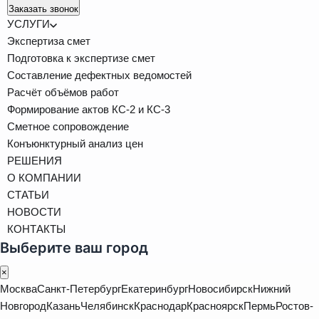
Заказать звонок
УСЛУГИ
Экспертиза смет
Подготовка к экспертизе смет
Составление дефектных ведомостей
Расчёт объёмов работ
Формирование актов КС-2 и КС-3
Сметное сопровождение
Конъюнктурный анализ цен
РЕШЕНИЯ
О КОМПАНИИ
СТАТЬИ
НОВОСТИ
КОНТАКТЫ
Выберите ваш город
×
Москва
Санкт-Петербург
Екатеринбург
Новосибирск
Нижний
Новгород
Казань
Челябинск
Краснодар
Красноярск
Пермь
Ростов-