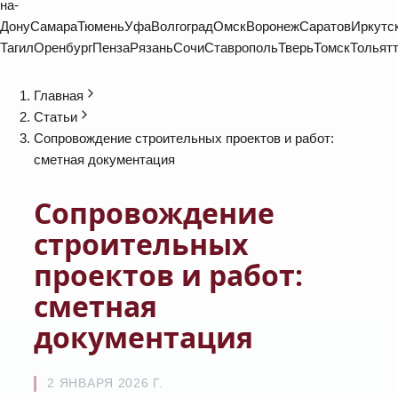
на-
Дону
Самара
Тюмень
Уфа
Волгоград
Омск
Воронеж
Саратов
Иркутс
Тагил
Оренбург
Пенза
Рязань
Сочи
Ставрополь
Тверь
Томск
Тольят
Главная
Статьи
Сопровождение строительных проектов и работ:
сметная документация
Сопровождение
строительных
проектов и работ:
сметная
документация
2 ЯНВАРЯ 2026 Г.