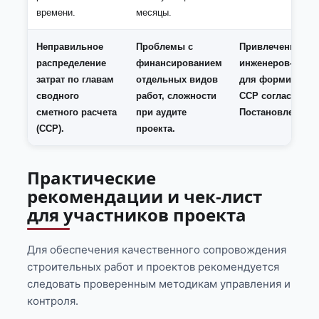
времени.
месяцы.
Неправильное
Проблемы с
Привлечение оп
распределение
финансированием
инженеров-смет
затрат по главам
отдельных видов
для формирова
сводного
работ, сложности
ССР согласно
сметного расчета
при аудите
Постановлению 
(ССР).
проекта.
Практические
рекомендации и чек-лист
для участников проекта
Для обеспечения качественного сопровождения
строительных работ и проектов рекомендуется
следовать проверенным методикам управления и
контроля.