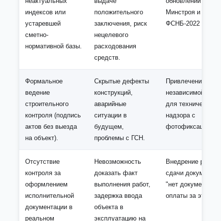
неактуальных
выдаче
обновлений прика
индексов или
положительного
Минстроя и перех
устаревшей
заключения, риск
ФСНБ-2022 (РИМ)
сметно-
нецелевого
нормативной базы.
расходования
средств.
Формальное
Скрытые дефекты
Привлечение
ведение
конструкций,
независимой комп
строительного
аварийные
для технического
контроля (подпись
ситуации в
надзора с
актов без выезда
будущем,
фотофиксацией эт
на объект).
проблемы с ГСН.
Отсутствие
Невозможность
Внедрение регла
контроля за
доказать факт
сдачи документац
оформлением
выполнения работ,
"нет документов 
исполнительной
задержка ввода
оплаты за этап".
документации в
объекта в
реальном
эксплуатацию на