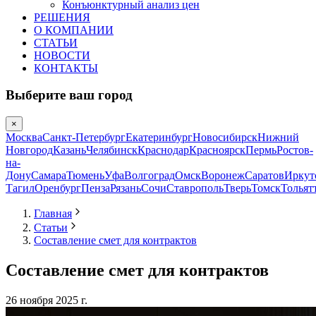
Конъюнктурный анализ цен
РЕШЕНИЯ
О КОМПАНИИ
СТАТЬИ
НОВОСТИ
КОНТАКТЫ
Выберите ваш город
×
Москва
Санкт-Петербург
Екатеринбург
Новосибирск
Нижний
Новгород
Казань
Челябинск
Краснодар
Красноярск
Пермь
Ростов-
на-
Дону
Самара
Тюмень
Уфа
Волгоград
Омск
Воронеж
Саратов
Иркут
Тагил
Оренбург
Пенза
Рязань
Сочи
Ставрополь
Тверь
Томск
Тольят
Главная
Статьи
Составление смет для контрактов
Составление смет для контрактов
26 ноября 2025 г.