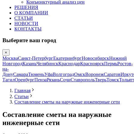
Конъюнктурный анализ цен
РЕШЕНИЯ
О КОМПАНИИ
СТАТЬИ
НОВОСТИ
КОНТАКТЫ
Выберите ваш город
×
Москва
Санкт-Петербург
Екатеринбург
Новосибирск
Нижний
Новгород
Казань
Челябинск
Краснодар
Красноярск
Пермь
Ростов-
на-
Дону
Самара
Тюмень
Уфа
Волгоград
Омск
Воронеж
Саратов
Иркут
Тагил
Оренбург
Пенза
Рязань
Сочи
Ставрополь
Тверь
Томск
Тольят
Главная
Статьи
Составление сметы на наружные инженерные сети
Составление сметы на наружные
инженерные сети