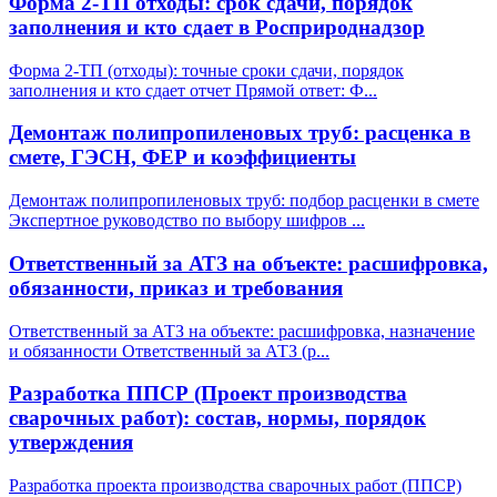
Форма 2-ТП отходы: срок сдачи, порядок
заполнения и кто сдает в Росприроднадзор
Форма 2-ТП (отходы): точные сроки сдачи, порядок
заполнения и кто сдает отчет Прямой ответ: Ф
...
Демонтаж полипропиленовых труб: расценка в
смете, ГЭСН, ФЕР и коэффициенты
Демонтаж полипропиленовых труб: подбор расценки в смете
Экспертное руководство по выбору шифров
...
Ответственный за АТЗ на объекте: расшифровка,
обязанности, приказ и требования
Ответственный за АТЗ на объекте: расшифровка, назначение
и обязанности Ответственный за АТЗ (р
...
Разработка ППСР (Проект производства
сварочных работ): состав, нормы, порядок
утверждения
Разработка проекта производства сварочных работ (ППСР)