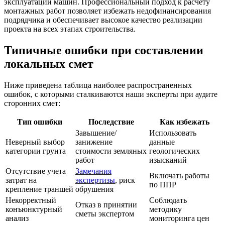
эксплуатации машин. Профессиональный подход к расчету
монтажных работ позволяет избежать недофинансирования
подрядчика и обеспечивает высокое качество реализации
проекта на всех этапах строительства.
Типичные ошибки при составлении
локальных смет
Ниже приведена таблица наиболее распространенных
ошибок, с которыми сталкиваются наши эксперты при аудите
сторонних смет:
Тип ошибки
Последствие
Как избежать
Завышение/
Использовать
Неверный выбор
занижение
данные
категории грунта
стоимости земляных
геологических
работ
изысканий
Отсутствие учета
Замечания
Включать работы
затрат на
экспертизы
, риск
по ППР
крепление траншей
обрушения
Некорректный
Соблюдать
Отказ в принятии
конъюнктурный
методику
сметы экспертом
анализ
мониторинга цен