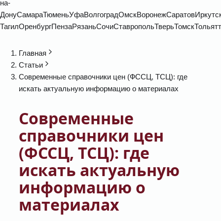
на-
Дону
Самара
Тюмень
Уфа
Волгоград
Омск
Воронеж
Саратов
Иркутс
Тагил
Оренбург
Пенза
Рязань
Сочи
Ставрополь
Тверь
Томск
Тольят
Главная
Статьи
Современные справочники цен (ФССЦ, ТСЦ): где
искать актуальную информацию о материалах
Современные
справочники цен
(ФССЦ, ТСЦ): где
искать актуальную
информацию о
материалах