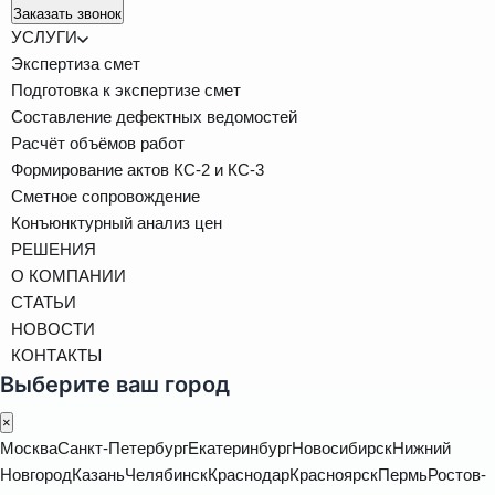
Заказать звонок
УСЛУГИ
Экспертиза смет
Подготовка к экспертизе смет
Составление дефектных ведомостей
Расчёт объёмов работ
Формирование актов КС-2 и КС-3
Сметное сопровождение
Конъюнктурный анализ цен
РЕШЕНИЯ
О КОМПАНИИ
СТАТЬИ
НОВОСТИ
КОНТАКТЫ
Выберите ваш город
×
Москва
Санкт-Петербург
Екатеринбург
Новосибирск
Нижний
Новгород
Казань
Челябинск
Краснодар
Красноярск
Пермь
Ростов-