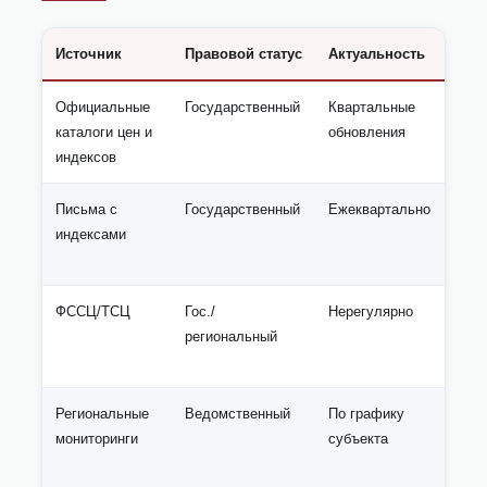
Источник
Правовой статус
Актуальность
Маш
Официальные
Государственный
Квартальные
Высо
каталоги цен и
обновления
фор
индексов
шаб
Письма с
Государственный
Ежеквартально
Сре
индексами
(
PD
ФССЦ/ТСЦ
Гос./
Нерегулярно
Сре
региональный
Региональные
Ведомственный
По графику
Сре
мониторинги
субъекта