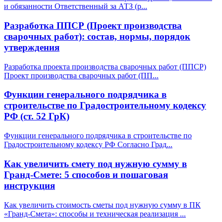
и обязанности Ответственный за АТЗ (р
...
Разработка ППСР (Проект производства
сварочных работ): состав, нормы, порядок
утверждения
Разработка проекта производства сварочных работ (ППСР)
Проект производства сварочных работ (ПП
...
Функции генерального подрядчика в
строительстве по Градостроительному кодексу
РФ (ст. 52 ГрК)
Функции генерального подрядчика в строительстве по
Градостроительному кодексу РФ Согласно Град
...
Как увеличить смету под нужную сумму в
Гранд-Смете: 5 способов и пошаговая
инструкция
Как увеличить стоимость сметы под нужную сумму в ПК
«Гранд-Смета»: способы и техническая реализация
...