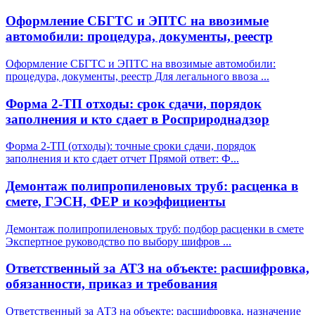
Оформление СБГТС и ЭПТС на ввозимые
автомобили: процедура, документы, реестр
Оформление СБГТС и ЭПТС на ввозимые автомобили:
процедура, документы, реестр Для легального ввоза
...
Форма 2-ТП отходы: срок сдачи, порядок
заполнения и кто сдает в Росприроднадзор
Форма 2-ТП (отходы): точные сроки сдачи, порядок
заполнения и кто сдает отчет Прямой ответ: Ф
...
Демонтаж полипропиленовых труб: расценка в
смете, ГЭСН, ФЕР и коэффициенты
Демонтаж полипропиленовых труб: подбор расценки в смете
Экспертное руководство по выбору шифров
...
Ответственный за АТЗ на объекте: расшифровка,
обязанности, приказ и требования
Ответственный за АТЗ на объекте: расшифровка, назначение