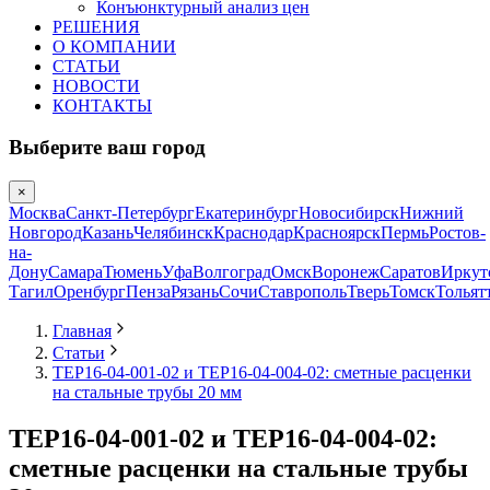
Конъюнктурный анализ цен
РЕШЕНИЯ
О КОМПАНИИ
СТАТЬИ
НОВОСТИ
КОНТАКТЫ
Выберите ваш город
×
Москва
Санкт-Петербург
Екатеринбург
Новосибирск
Нижний
Новгород
Казань
Челябинск
Краснодар
Красноярск
Пермь
Ростов-
на-
Дону
Самара
Тюмень
Уфа
Волгоград
Омск
Воронеж
Саратов
Иркут
Тагил
Оренбург
Пенза
Рязань
Сочи
Ставрополь
Тверь
Томск
Тольят
Главная
Статьи
ТЕР16-04-001-02 и ТЕР16-04-004-02: сметные расценки
на стальные трубы 20 мм
ТЕР16-04-001-02 и ТЕР16-04-004-02:
сметные расценки на стальные трубы