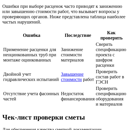
Ошибки при выборе расценок часто приводят к занижению
или завышению стоимости работ, что вызывает вопросы у
проверяющих органов. Ниже представлена таблица наиболее
частых нарушений.
Как
Ошибка
Последствие
проверить
Сверить
Применение расценки для
Занижение
спецификацию
неоцинкованных труб при
стоимости
проекта с
монтаже оцинкованных
материалов
шифром
расценки
Проверить
Двойной учет
Завышение
состав работ в
гидравлических испытаний
стоимости
работ
ГЭСН
Проверить
Отсутствие учета фасонных
Недостаток
спецификацию
частей
финансирования
оборудования
и материалов
Чек-лист проверки сметы
Для обеспечения качества сметной документации