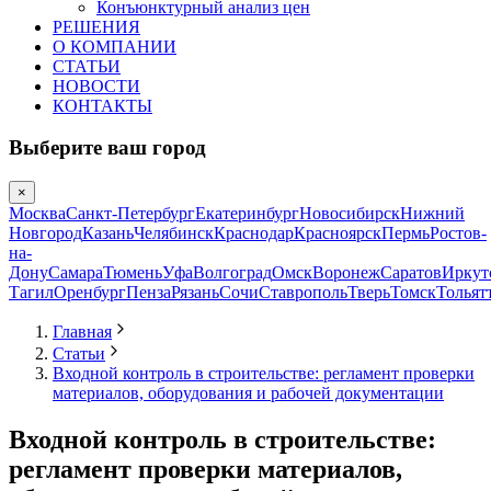
Конъюнктурный анализ цен
РЕШЕНИЯ
О КОМПАНИИ
СТАТЬИ
НОВОСТИ
КОНТАКТЫ
Выберите ваш город
×
Москва
Санкт-Петербург
Екатеринбург
Новосибирск
Нижний
Новгород
Казань
Челябинск
Краснодар
Красноярск
Пермь
Ростов-
на-
Дону
Самара
Тюмень
Уфа
Волгоград
Омск
Воронеж
Саратов
Иркут
Тагил
Оренбург
Пенза
Рязань
Сочи
Ставрополь
Тверь
Томск
Тольят
Главная
Статьи
Входной контроль в строительстве: регламент проверки
материалов, оборудования и рабочей документации
Входной контроль в строительстве:
регламент проверки материалов,