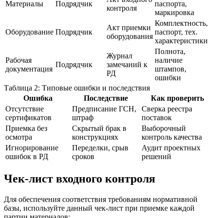
Материалы
Подрядчик
паспорта,
контроля
маркировка
Комплектность,
Акт приемки
Оборудование
Подрядчик
паспорт, тех.
оборудования
характеристики
Полнота,
Журнал
Рабочая
наличие
Подрядчик
замечаний к
документация
штампов,
РД
ошибки
Таблица 2: Типовые ошибки и последствия
Ошибка
Последствие
Как проверить
Отсутствие
Предписание ГСН,
Сверка реестра
сертификатов
штраф
поставок
Приемка без
Скрытый брак в
Выборочный
осмотра
конструкциях
контроль качества
Игнорирование
Переделки, срыв
Аудит проектных
ошибок в РД
сроков
решений
Чек-лист входного контроля
Для обеспечения соответствия требованиям нормативной
базы, используйте данный чек-лист при приемке каждой
партии материалов: