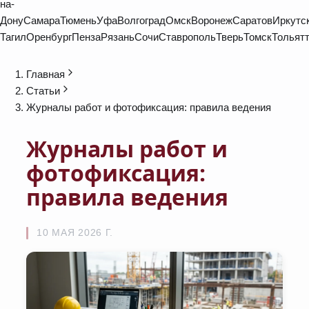
на-
Дону
Самара
Тюмень
Уфа
Волгоград
Омск
Воронеж
Саратов
Иркутс
Тагил
Оренбург
Пенза
Рязань
Сочи
Ставрополь
Тверь
Томск
Тольят
Главная
Статьи
Журналы работ и фотофиксация: правила ведения
Журналы работ и
фотофиксация:
правила ведения
10 МАЯ 2026 Г.