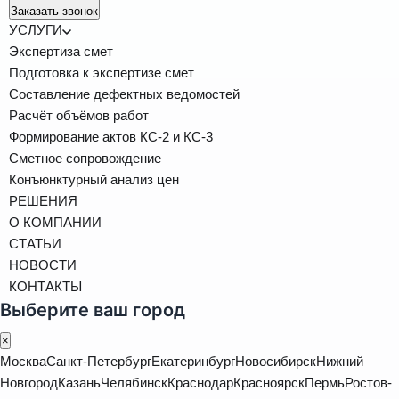
Заказать звонок
УСЛУГИ
Экспертиза смет
Подготовка к экспертизе смет
Составление дефектных ведомостей
Расчёт объёмов работ
Формирование актов КС-2 и КС-3
Сметное сопровождение
Конъюнктурный анализ цен
РЕШЕНИЯ
О КОМПАНИИ
СТАТЬИ
НОВОСТИ
КОНТАКТЫ
Выберите ваш город
×
Москва
Санкт-Петербург
Екатеринбург
Новосибирск
Нижний
Новгород
Казань
Челябинск
Краснодар
Красноярск
Пермь
Ростов-