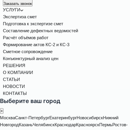
Заказать звонок
УСЛУГИ
Экспертиза смет
Подготовка к экспертизе смет
Составление дефектных ведомостей
Расчёт объёмов работ
Формирование актов КС-2 и КС-3
Сметное сопровождение
Конъюнктурный анализ цен
РЕШЕНИЯ
О КОМПАНИИ
СТАТЬИ
НОВОСТИ
КОНТАКТЫ
Выберите ваш город
×
Москва
Санкт-Петербург
Екатеринбург
Новосибирск
Нижний
Новгород
Казань
Челябинск
Краснодар
Красноярск
Пермь
Ростов-