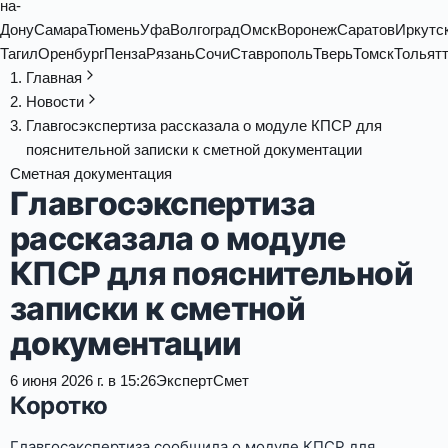
на-
Дону
Самара
Тюмень
Уфа
Волгоград
Омск
Воронеж
Саратов
Иркутс
Тагил
Оренбург
Пенза
Рязань
Сочи
Ставрополь
Тверь
Томск
Тольят
Главная
Новости
Главгосэкспертиза рассказала о модуле КПСР для
пояснительной записки к сметной документации
Сметная документация
Главгосэкспертиза
рассказала о модуле
КПСР для пояснительной
записки к сметной
документации
6 июня 2026 г. в 15:26
ЭкспертСмет
Коротко
Главгосэкспертиза сообщила о модуле КПСР для