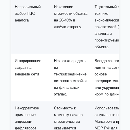
Неправильный
Искажение
Тщательный анали
выбор НЦС-
стоимости объекта
технико-
аналога
на 20-40% в
экономических
любую сторону.
показателей (ТЭП)
аналога и
проектируемого
объекта.
Игнорирование
Нехватка средств
Всегда закладыват
затрат на
на
лимит на сети на
внешние сети
техприсоединение,
основе
остановка стройки
предварительных Т
на финальных
или укрупненных
этапах.
норм по длине трас
Некорректное
Стоимость к
Использовать
применение
моменту начала
актуальные письма
индексов-
строительства
Минстроя и прогно
дефляторов
оказывается
МЭР РФ для расче