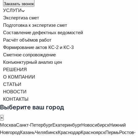
Заказать звонок
УСЛУГИ
Экспертиза смет
Подготовка к экспертизе смет
Составление дефектных ведомостей
Расчёт объёмов работ
Формирование актов КС-2 и КС-3
Сметное сопровождение
Конъюнктурный анализ цен
РЕШЕНИЯ
О КОМПАНИИ
СТАТЬИ
НОВОСТИ
КОНТАКТЫ
Выберите ваш город
×
Москва
Санкт-Петербург
Екатеринбург
Новосибирск
Нижний
Новгород
Казань
Челябинск
Краснодар
Красноярск
Пермь
Ростов-