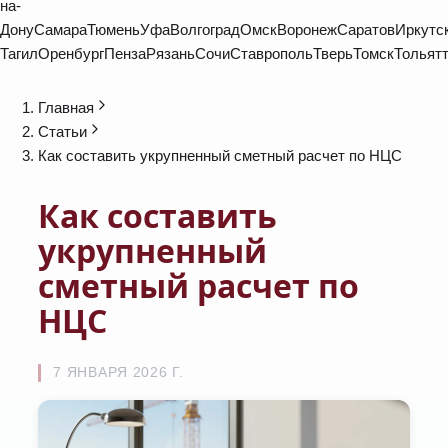
на-
Дону
Самара
Тюмень
Уфа
Волгоград
Омск
Воронеж
Саратов
Иркутс
Тагил
Оренбург
Пенза
Рязань
Сочи
Ставрополь
Тверь
Томск
Тольят
Главная
Статьи
Как составить укрупненный сметный расчет по НЦС
Как составить
укрупненный
сметный расчет по
НЦС
7 ЯНВАРЯ 2026 Г.