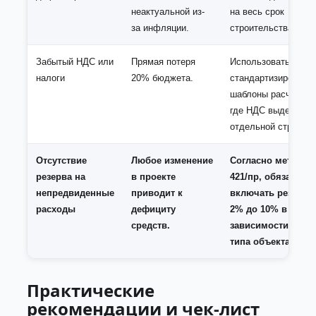
неактуальной из-
на весь срок
за инфляции.
строительства.
Забытый НДС или
Прямая потеря
Использовать
налоги
20% бюджета.
стандартизированн
шаблоны расчетов,
где НДС выделен
отдельной строкой.
Отсутствие
Любое изменение
Согласно методик
резерва на
в проекте
421/пр, обязатель
непредвиденные
приводит к
включать резерв (
расходы
дефициту
2% до 10% в
средств.
зависимости от
типа объекта).
Практические
рекомендации и чек-лист