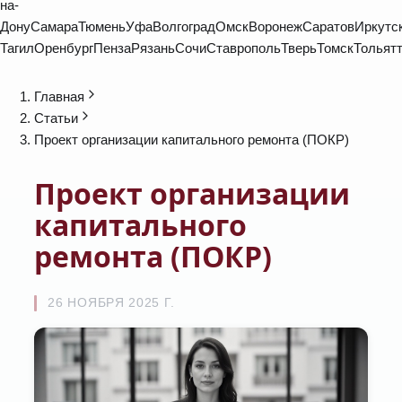
на-
Дону
Самара
Тюмень
Уфа
Волгоград
Омск
Воронеж
Саратов
Иркутс
Тагил
Оренбург
Пенза
Рязань
Сочи
Ставрополь
Тверь
Томск
Тольят
Главная
Статьи
Проект организации капитального ремонта (ПОКР)
Проект организации
капитального
ремонта (ПОКР)
26 НОЯБРЯ 2025 Г.