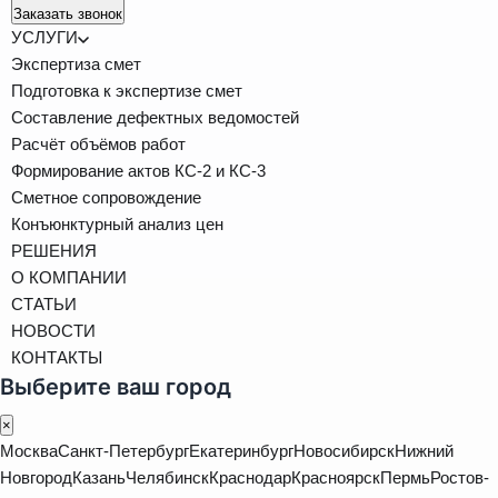
Заказать звонок
УСЛУГИ
Экспертиза смет
Подготовка к экспертизе смет
Составление дефектных ведомостей
Расчёт объёмов работ
Формирование актов КС-2 и КС-3
Сметное сопровождение
Конъюнктурный анализ цен
РЕШЕНИЯ
О КОМПАНИИ
СТАТЬИ
НОВОСТИ
КОНТАКТЫ
Выберите ваш город
×
Москва
Санкт-Петербург
Екатеринбург
Новосибирск
Нижний
Новгород
Казань
Челябинск
Краснодар
Красноярск
Пермь
Ростов-