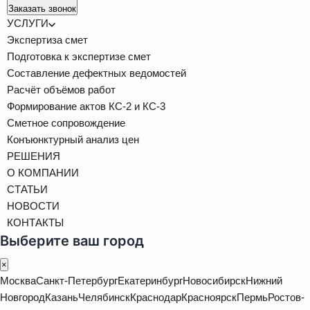
Заказать звонок
УСЛУГИ
Экспертиза смет
Подготовка к экспертизе смет
Составление дефектных ведомостей
Расчёт объёмов работ
Формирование актов КС-2 и КС-3
Сметное сопровождение
Конъюнктурный анализ цен
РЕШЕНИЯ
О КОМПАНИИ
СТАТЬИ
НОВОСТИ
КОНТАКТЫ
Выберите ваш город
×
Москва
Санкт-Петербург
Екатеринбург
Новосибирск
Нижний
Новгород
Казань
Челябинск
Краснодар
Красноярск
Пермь
Ростов-