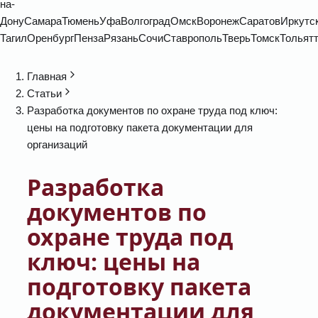
на-
Дону
Самара
Тюмень
Уфа
Волгоград
Омск
Воронеж
Саратов
Иркутс
Тагил
Оренбург
Пенза
Рязань
Сочи
Ставрополь
Тверь
Томск
Тольят
Главная
Статьи
Разработка документов по охране труда под ключ:
цены на подготовку пакета документации для
организаций
Разработка
документов по
охране труда под
ключ: цены на
подготовку пакета
документации для