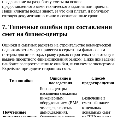
предложение на разработку сметы на основе
предоставленного вами технического задания или проекта.
Наши клиенты всегда знают, за что они платят, и получают
готовую документацию точно в согласованные сроки.
7. Типичные ошибки при составлении
смет на бизнес-центры
Ошибки в сметных расчетах на строительство коммерческой
недвижимости могут привести к серьезным финансовым
потерям для инвестора, срыву сроков строительства и отказу в
выдаче проектного финансирования банком. Ниже приведены
наиболее распространенные ошибки, выявляемые экспертами
Expertsmet при аудите сторонних смет.
Описание и
Способ
Тип ошибки
последствия
предотвращения
Бизнес-центры
насыщены сложным
инженерным
Включение в
оборудованием (BMS,
сметный пакет
чиллеры, системы
отдельных
Неучтенные
дымоудаления).
локальных смет
пусконаладочные
Отсутствие в смете
на ПНР по всем