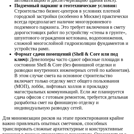
автоматизацию и диспетчеризацию здания BMS).
Подземный паркинг и геотехнические условия:
Строительство бизнес-центров в условиях плотной
городской застройки (особенно в Москве) практически
всегда предполагает наличие многоуровневого
подземного паркинга. Это требует включения в смету
дорогостоящих работ по устройству «стены в грунте»,
шпунтового ограждения котлована, водопонижения,
сложной многослойной гидроизоляции фундаментов и
устройства рамп.
Формат сдачи помещений (Shell & Core или под
ключ):
Девелоперы часто сдают офисные площади в
состоянии Shell & Core (без финишной отделки и
разводки внутренних инженерных сетей по кабинетам).
В этом случае смета на основное строительство
включает только отделку мест общего пользования
(МОП), лобби, лифтовых холлов и прокладку
магистральных коммуникаций. Если же планируется
сдача офисов с готовым ремонтом, требуется детальная
разработка смет на финишную отделку и
индивидуальную разводку сетей.
Для минимизации рисков на этапе проектирования крайне
важно привлекать опытных сметчиков, способных
транслировать сложные архитектурные и конструктивные