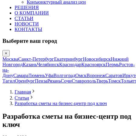
Конъюнктурный анализ цен
РЕШЕНИЯ
О КОМПАНИИ
СТАТЬИ
НОВОСТИ
КОНТАКТЫ
Выберите ваш город
×
Москва
Санкт-Петербург
Екатеринбург
Новосибирск
Нижний
Новгород
Казань
Челябинск
Краснодар
Красноярск
Пермь
Ростов-
на-
Дону
Самара
Тюмень
Уфа
Волгоград
Омск
Воронеж
Саратов
Иркут
Тагил
Оренбург
Пенза
Рязань
Сочи
Ставрополь
Тверь
Томск
Тольят
Главная
Статьи
Разработка сметы на бизнес-центр под ключ
Разработка сметы на бизнес-центр под
ключ