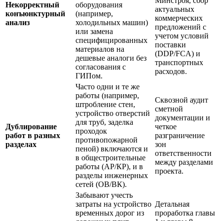
Минстроя, сбор
Некорректный
оборудования
актуальных
конъюнктурный
(например,
коммерческих
анализ
холодильных машин)
предложений с
или замена
учетом условий
специфицированных
поставки
материалов на
(DDP/FCA) и
дешевые аналоги без
транспортных
согласования с
расходов.
ГИПом.
Часто одни и те же
работы (например,
Сквозной аудит
штробление стен,
сметной
устройство отверстий
документации и
для труб, заделка
Дублирование
четкое
проходок
работ в разных
разграничение
противопожарной
разделах
зон
пеной) включаются и
ответственности
в общестроительные
между разделами
работы (АР/КР), и в
проекта.
разделы инженерных
сетей (ОВ/ВК).
Забывают учесть
затраты на устройство
Детальная
временных дорог из
проработка главы