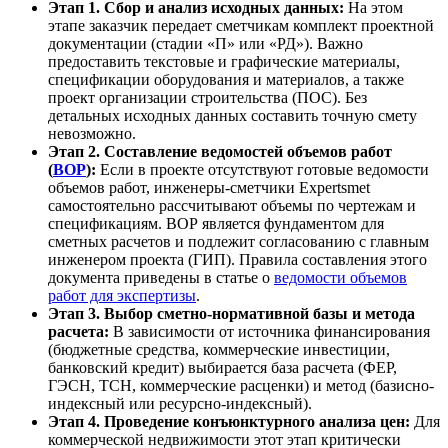
Этап 1. Сбор и анализ исходных данных:
На этом
этапе заказчик передает сметчикам комплект проектной
документации (стадии «П» или «РД»). Важно
предоставить текстовые и графические материалы,
спецификации оборудования и материалов, а также
проект организации строительства (ПОС). Без
детальных исходных данных составить точную смету
невозможно.
Этап 2. Составление ведомостей объемов работ
(
ВОР
):
Если в проекте отсутствуют готовые ведомости
объемов работ, инженеры-сметчики Expertsmet
самостоятельно рассчитывают объемы по чертежам и
спецификациям. ВОР является фундаментом для
сметных расчетов и подлежит согласованию с главным
инженером проекта (ГИП). Правила составления этого
документа приведены в статье о
ведомости объемов
работ для экспертизы
.
Этап 3. Выбор сметно-нормативной базы и метода
расчета:
В зависимости от источника финансирования
(бюджетные средства, коммерческие инвестиции,
банковский кредит) выбирается база расчета (ФЕР,
ГЭСН, ТСН, коммерческие расценки) и метод (базисно-
индексный или ресурсно-индексный).
Этап 4. Проведение конъюнктурного анализа цен:
Для
коммерческой недвижимости этот этап критически