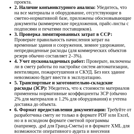
проекта.
2. Наличие конъюнктурного анализа:
Убедитесь, что
на все материалы и оборудование, отсутствующие в
сметно-нормативной базе, приложены обосновывающие
документы (коммерческие предложения, прайс-листы с
подписями и печатями поставщиков).
3. Проверка лимитированных затрат в ССР:
Проверьте правильность начисления затрат на
временные здания и сооружения, зимнее удорожание,
непредвиденные расходы (для коммерческих объектов
резерв обычно составляет 2–3%).
4. Учет пусконаладочных работ:
Проверьте, включены
ли в смету работы по настройке систем автоматизации,
вентиляции, пожаротушения и СКУД. Без них здание
невозможно будет ввести в эксплуатацию.
5. Транспортные и заготовительно-складские
расходы (ЗСР):
Убедитесь, что к стоимости материалов
применены нормативные коэффициенты ЗСР (обычно
2% для материалов и 1.2% для оборудования) и учтена
доставка до объекта.
6. Формат предоставления документации:
Требуйте от
разработчика смету не только в формате PDF или Excel,
но и в исходном формате сметной программы
(например, .gsd для Гранд-Сметы) и в формате XML для
возможности оперативного аудита и внесения