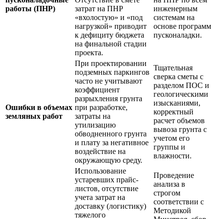
работы (ПНР)
затрат на ПНР
инженерным
«вхолостую» и «под
системам на
нагрузкой» приводит
основе программ
к дефициту бюджета
пусконаладки.
на финальной стадии
проекта.
При проектировании
Тщательная
подземных паркингов
сверка сметы с
часто не учитывают
разделом ПОС и
коэффициент
геологическими
разрыхления грунта
изысканиями,
Ошибки в объемах
при разработке,
корректный
земляных работ
затраты на
расчет объемов
утилизацию
вывоза грунта с
обводненного грунта
учетом его
и плату за негативное
группы и
воздействие на
влажности.
окружающую среду.
Использование
Проведение
устаревших прайс-
анализа в
листов, отсутствие
строгом
учета затрат на
соответствии с
доставку (логистику)
Методикой
тяжелого