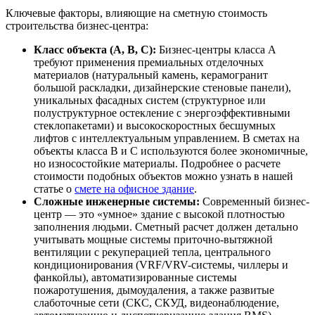
Ключевые факторы, влияющие на сметную стоимость
строительства бизнес-центра:
Класс объекта (A, B, C):
Бизнес-центры класса A
требуют применения премиальных отделочных
материалов (натуральный камень, керамогранит
большой раскладки, дизайнерские стеновые панели),
уникальных фасадных систем (структурное или
полуструктурное остекление с энергоэффективными
стеклопакетами) и высокоскоростных бесшумных
лифтов с интеллектуальным управлением. В сметах на
объекты класса B и C используются более экономичные,
но износостойкие материалы. Подробнее о расчете
стоимости подобных объектов можно узнать в нашей
статье о
смете на офисное здание
.
Сложные инженерные системы:
Современный бизнес-
центр — это «умное» здание с высокой плотностью
заполнения людьми. Сметный расчет должен детально
учитывать мощные системы приточно-вытяжной
вентиляции с рекуперацией тепла, центрального
кондиционирования (VRF/VRV-системы, чиллеры и
фанкойлы), автоматизированные системы
пожаротушения, дымоудаления, а также развитые
слаботочные сети (СКС, СКУД, видеонаблюдение,