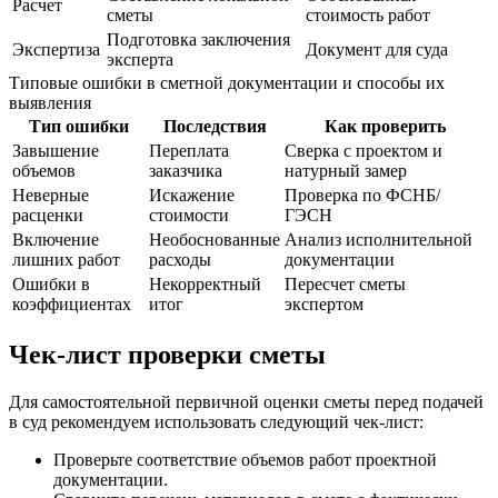
Расчет
сметы
стоимость работ
Подготовка заключения
Экспертиза
Документ для суда
эксперта
Типовые ошибки в сметной документации и способы их
выявления
Тип ошибки
Последствия
Как проверить
Завышение
Переплата
Сверка с проектом и
объемов
заказчика
натурный замер
Неверные
Искажение
Проверка по ФСНБ/
расценки
стоимости
ГЭСН
Включение
Необоснованные
Анализ исполнительной
лишних работ
расходы
документации
Ошибки в
Некорректный
Пересчет сметы
коэффициентах
итог
экспертом
Чек-лист проверки сметы
Для самостоятельной первичной оценки сметы перед подачей
в суд рекомендуем использовать следующий чек-лист:
Проверьте соответствие объемов работ проектной
документации.