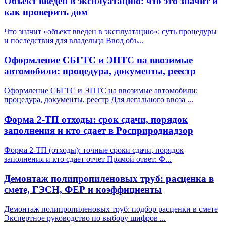
Объект введен в эксплуатацию: что это значит и
как проверить дом
Что значит «объект введен в эксплуатацию»: суть процедуры
и последствия для владельца Ввод объ
...
Оформление СБГТС и ЭПТС на ввозимые
автомобили: процедура, документы, реестр
Оформление СБГТС и ЭПТС на ввозимые автомобили:
процедура, документы, реестр Для легального ввоза
...
Форма 2-ТП отходы: срок сдачи, порядок
заполнения и кто сдает в Росприроднадзор
Форма 2-ТП (отходы): точные сроки сдачи, порядок
заполнения и кто сдает отчет Прямой ответ: Ф
...
Демонтаж полипропиленовых труб: расценка в
смете, ГЭСН, ФЕР и коэффициенты
Демонтаж полипропиленовых труб: подбор расценки в смете
Экспертное руководство по выбору шифров
...