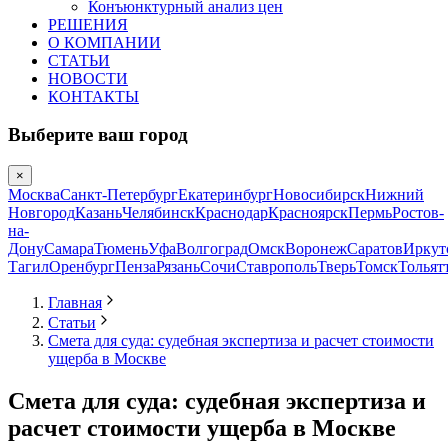
Конъюнктурный анализ цен
РЕШЕНИЯ
О КОМПАНИИ
СТАТЬИ
НОВОСТИ
КОНТАКТЫ
Выберите ваш город
×
Москва
Санкт-Петербург
Екатеринбург
Новосибирск
Нижний
Новгород
Казань
Челябинск
Краснодар
Красноярск
Пермь
Ростов-
на-
Дону
Самара
Тюмень
Уфа
Волгоград
Омск
Воронеж
Саратов
Иркут
Тагил
Оренбург
Пенза
Рязань
Сочи
Ставрополь
Тверь
Томск
Тольят
Главная
Статьи
Смета для суда: судебная экспертиза и расчет стоимости
ущерба в Москве
Смета для суда: судебная экспертиза и
расчет стоимости ущерба в Москве