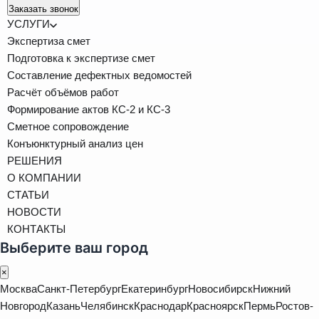
Заказать звонок
УСЛУГИ
Экспертиза смет
Подготовка к экспертизе смет
Составление дефектных ведомостей
Расчёт объёмов работ
Формирование актов КС-2 и КС-3
Сметное сопровождение
Конъюнктурный анализ цен
РЕШЕНИЯ
О КОМПАНИИ
СТАТЬИ
НОВОСТИ
КОНТАКТЫ
Выберите ваш город
×
Москва
Санкт-Петербург
Екатеринбург
Новосибирск
Нижний
Новгород
Казань
Челябинск
Краснодар
Красноярск
Пермь
Ростов-