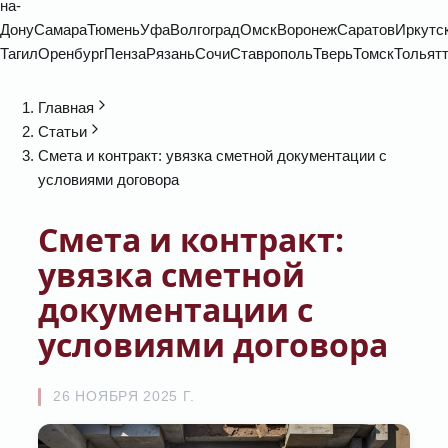
на-
Дону
Самара
Тюмень
Уфа
Волгоград
Омск
Воронеж
Саратов
Иркутс
Тагил
Оренбург
Пенза
Рязань
Сочи
Ставрополь
Тверь
Томск
Тольят
Главная
Статьи
Смета и контракт: увязка сметной документации с
условиями договора
Смета и контракт:
увязка сметной
документации с
условиями договора
26 НОЯБРЯ 2025 Г.