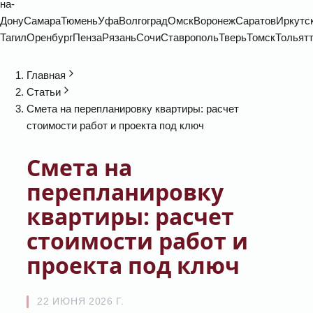
на-
Дону
Самара
Тюмень
Уфа
Волгоград
Омск
Воронеж
Саратов
Иркутс
Тагил
Оренбург
Пенза
Рязань
Сочи
Ставрополь
Тверь
Томск
Тольят
Главная
Статьи
Смета на перепланировку квартиры: расчет
стоимости работ и проекта под ключ
Смета на
перепланировку
квартиры: расчет
стоимости работ и
проекта под ключ
22 ИЮНЯ 2026 Г.