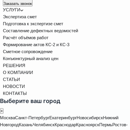
Заказать звонок
УСЛУГИ
Экспертиза смет
Подготовка к экспертизе смет
Составление дефектных ведомостей
Расчёт объёмов работ
Формирование актов КС-2 и КС-3
Сметное сопровождение
Конъюнктурный анализ цен
РЕШЕНИЯ
О КОМПАНИИ
СТАТЬИ
НОВОСТИ
КОНТАКТЫ
Выберите ваш город
×
Москва
Санкт-Петербург
Екатеринбург
Новосибирск
Нижний
Новгород
Казань
Челябинск
Краснодар
Красноярск
Пермь
Ростов-