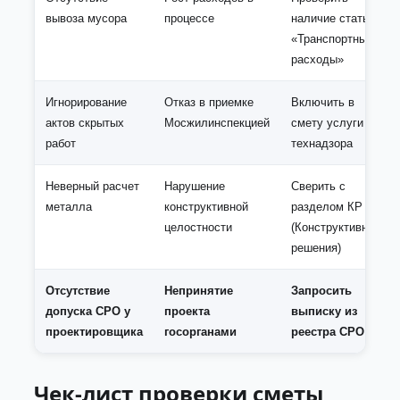
вывоза мусора
процессе
наличие статьи
«Транспортные
расходы»
Игнорирование
Отказ в приемке
Включить в
актов скрытых
Мосжилинспекцией
смету услуги
работ
технадзора
Неверный расчет
Нарушение
Сверить с
металла
конструктивной
разделом КР
целостности
(Конструктивные
решения)
Отсутствие
Непринятие
Запросить
допуска СРО у
проекта
выписку из
проектировщика
госорганами
реестра СРО
Чек-лист проверки сметы