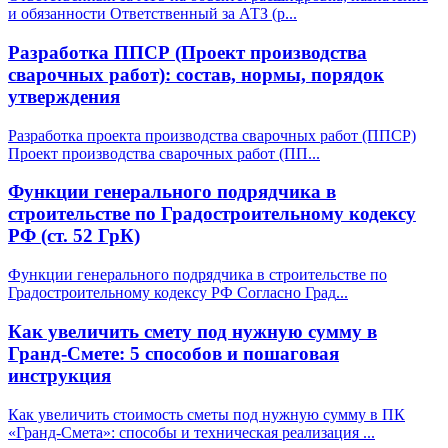
и обязанности Ответственный за АТЗ (р
...
Разработка ППСР (Проект производства
сварочных работ): состав, нормы, порядок
утверждения
Разработка проекта производства сварочных работ (ППСР)
Проект производства сварочных работ (ПП
...
Функции генерального подрядчика в
строительстве по Градостроительному кодексу
РФ (ст. 52 ГрК)
Функции генерального подрядчика в строительстве по
Градостроительному кодексу РФ Согласно Град
...
Как увеличить смету под нужную сумму в
Гранд-Смете: 5 способов и пошаговая
инструкция
Как увеличить стоимость сметы под нужную сумму в ПК
«Гранд-Смета»: способы и техническая реализация
...