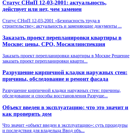
Статус СНиП 12-03-2001: актуальность,
действует или нет, чем заменен
Статус СНиП 12-03-2001 «Безопасность труда в
строительстве»: актуальность и заменяющие документы
...
Заказать проект перепланировки квартиры в
Москве: цены, СРО, Мосжилинспекция
Заказать проект перепланировки квартиры в Москве Решение
заказать проект перепланировки кварти
...
Разрушение кирпичной кладки наружных стен:
причины, обследование и ремонт фасада
Разрушение кирпичной кладки наружных стен: причины,
обследование и способы восстановления Разруше
...
Объект введен в эксплуатацию: что это значит и
как проверить дом
Что значит «объект введен в эксплуатацию»: суть процедуры
и последствия для владельца Ввод объ
...