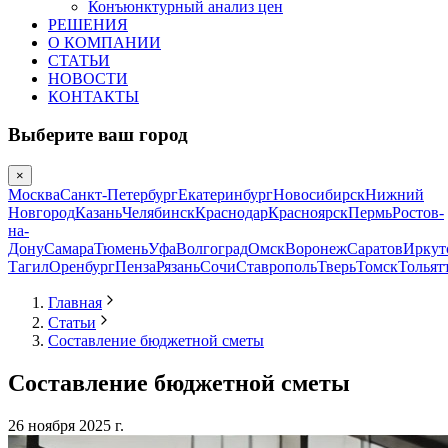
Конъюнктурный анализ цен
РЕШЕНИЯ
О КОМПАНИИ
СТАТЬИ
НОВОСТИ
КОНТАКТЫ
Выберите ваш город
×
Москва
Санкт-Петербург
Екатеринбург
Новосибирск
Нижний
Новгород
Казань
Челябинск
Краснодар
Красноярск
Пермь
Ростов-
на-
Дону
Самара
Тюмень
Уфа
Волгоград
Омск
Воронеж
Саратов
Иркут
Тагил
Оренбург
Пенза
Рязань
Сочи
Ставрополь
Тверь
Томск
Тольят
Главная
Статьи
Составление бюджетной сметы
Составление бюджетной сметы
26 ноября 2025 г.