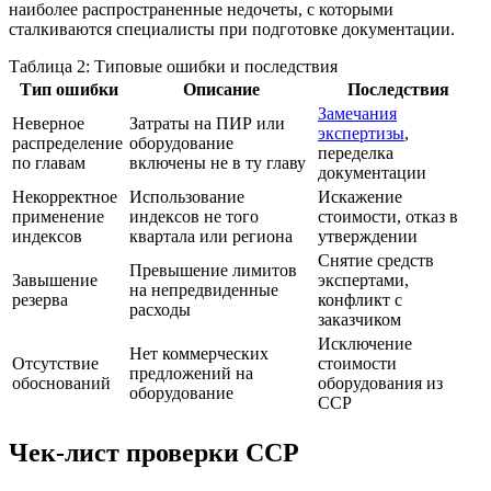
наиболее распространенные недочеты, с которыми
сталкиваются специалисты при подготовке документации.
Таблица 2: Типовые ошибки и последствия
Тип ошибки
Описание
Последствия
Замечания
Неверное
Затраты на ПИР или
экспертизы
,
распределение
оборудование
переделка
по главам
включены не в ту главу
документации
Некорректное
Использование
Искажение
применение
индексов не того
стоимости, отказ в
индексов
квартала или региона
утверждении
Снятие средств
Превышение лимитов
Завышение
экспертами,
на непредвиденные
резерва
конфликт с
расходы
заказчиком
Исключение
Нет коммерческих
Отсутствие
стоимости
предложений на
обоснований
оборудования из
оборудование
ССР
Чек-лист проверки ССР