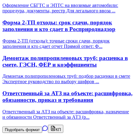
Оформление СБГТС и ЭПТС на ввозимые автомобили:
процедура, документы, реестр Для легального ввоза
...
Форма 2-ТП отходы: срок сдачи, порядок
заполнения и кто сдает в Росприроднадзор
Форма 2-ТП (отходы): точные сроки сдачи, порядок
заполнения и кто сдает отчет Прямой ответ: Ф
...
Демонтаж полипропиленовых труб: расценка в
смете, ГЭСН, ФЕР и коэффициенты
Демонтаж полипропиленовых труб: подбор расценки в смете
Экспертное руководство по выбору шифров
...
Ответственный за АТЗ на объекте: расшифровка,
обязанности, приказ и требования
Ответственный за АТЗ на объекте: расшифровка, назначение
и обязанности Ответственный за АТЗ (р
...
Подобрать формат
КП