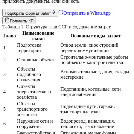
приложить документы, если они есть.
Отправить в WhatsApp
Подобрать формат работ
Получить КП
Таблица 1: Структура глав ССР и содержание затрат
Наименование
Глава
Основные виды затрат
главы
Подготовка
Отвод земли, снос строений,
1
территории
перенос коммуникаций
Строительно-монтажные работы
2
Основные объекты
по объектам капстроительства
Объекты
Вспомогательные здания, склады,
3
подсобного
мастерские
назначения
Объекты
Подстанции, котельные, сети
4
энергетического
энергоснабжения
хозяйства
Объекты
Подъездные пути, гаражи,
5
транспортного
транспортные узлы
хозяйства
Наружные сети и
Водопровод, канализация,
6
сооружения
теплосети, газоснабжение
Благоустройство и
Ограждения, малые формы,