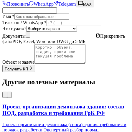
Позвонить
WhatsApp
Telegram
MAX
Имя *
Телефон / WhatsApp *
Что нужно?
Документы
Прикрепить
файл
PDF, Excel, Word или DWG до 5 МБ
Объект и задача
Получить КП
Другие полезные материалы
Проект организации демонтажа здания: состав
ПОД, разработка и требования ГрК РФ
Проект организации демонтажа (сноса) здания: требования и
порядок разработки Экспертный разбор норма
...