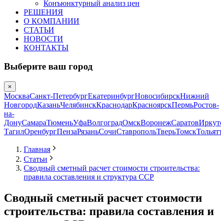
Конъюнктурный анализ цен
РЕШЕНИЯ
О КОМПАНИИ
СТАТЬИ
НОВОСТИ
КОНТАКТЫ
Выберите ваш город
×
Москва
Санкт-Петербург
Екатеринбург
Новосибирск
Нижний
Новгород
Казань
Челябинск
Краснодар
Красноярск
Пермь
Ростов-
на-
Дону
Самара
Тюмень
Уфа
Волгоград
Омск
Воронеж
Саратов
Иркут
Тагил
Оренбург
Пенза
Рязань
Сочи
Ставрополь
Тверь
Томск
Тольят
Главная
Статьи
Сводный сметный расчет стоимости строительства:
правила составления и структура ССР
Сводный сметный расчет стоимости
строительства: правила составления и